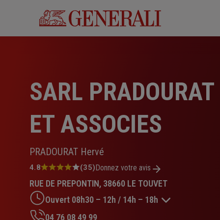
Aller
au
contenu
principal
SARL PRADOURAT
ET ASSOCIES
PRADOURAT Hervé
Note
4.8
(35)
Donnez votre avis
:
RUE DE PREPONTIN, 38660 LE TOUVET
4.8
sur
Ouvert 08h30 – 12h / 14h – 18h
5
étoiles
04 76 08 49 99