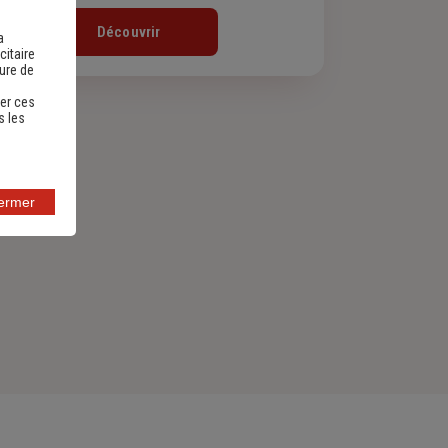
Découvrir
a
citaire
sure de
er ces
s les
fermer