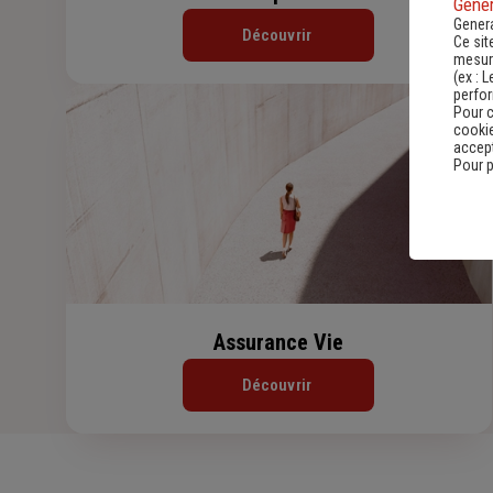
Gener
Genera
Découvrir
Ce sit
mesure
(ex :
L
perfo
Pour c
cookie
accept
Pour p
Assurance Vie
Découvrir