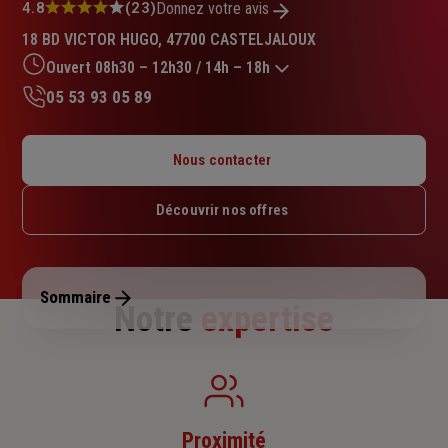
Note
4.8
(23)
Donnez votre avis
:
18 BD VICTOR HUGO, 47700 CASTELJALOUX
4.8
sur
Ouvert 08h30 – 12h30 / 14h – 18h
5
05 53 93 05 89
étoiles
Lundi : Fermé
Mardi : 08h30 – 12h30 / 14h – 18h
Nous contacter
Mercredi : 08h30 – 12h30 / 14h – 18h
Jeudi : 08h30 – 12h30 / 14h – 18h
Découvrir nos offres
Vendredi : 08h30 – 12h30 / 14h – 18h
Samedi : 09h – 12h
Dimanche : Fermé
Sommaire
Notre
expertise
Proximité