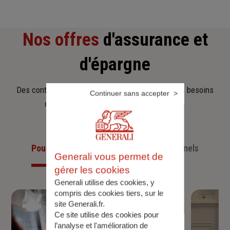
Nos offres
d'assurance et
d'épargne
Des contrats clairs et flexibles pour sécuriser vos besoins
Continuer sans accepter
d’aujourd’hui et anticiper ceux de demain.
Pour les particuliers
Pour les professionnels
Generali vous permet de
gérer les cookies
Generali utilise des cookies, y
compris des cookies tiers, sur le
site Generali.fr.
Ce site utilise des cookies pour
l’analyse et l'amélioration de