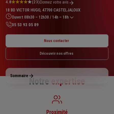
Note
4.8
(23)
Donnez votre avis
:
18 BD VICTOR HUGO, 47700 CASTELJALOUX
4.8
sur
Ouvert 08h30 – 12h30 / 14h – 18h
5
05 53 93 05 89
étoiles
Lundi : Fermé
Mardi : 08h30 – 12h30 / 14h – 18h
Nous contacter
Mercredi : 08h30 – 12h30 / 14h – 18h
Jeudi : 08h30 – 12h30 / 14h – 18h
Découvrir nos offres
Vendredi : 08h30 – 12h30 / 14h – 18h
Samedi : 09h – 12h
Dimanche : Fermé
Sommaire
Notre
expertise
Proximité