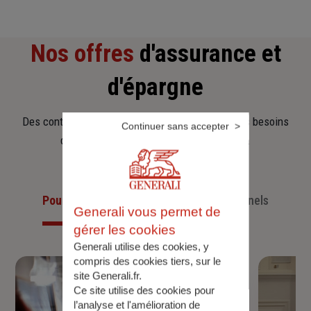
Nos offres
d'assurance et
d'épargne
Des contrats clairs et flexibles pour sécuriser vos besoins
Continuer sans accepter
d’aujourd’hui et anticiper ceux de demain.
Pour les particuliers
Pour les professionnels
Generali vous permet de
gérer les cookies
Generali utilise des cookies, y
compris des cookies tiers, sur le
site Generali.fr.
Ce site utilise des cookies pour
l’analyse et l'amélioration de