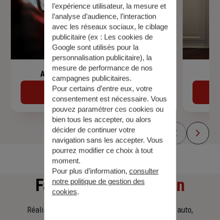
l’expérience utilisateur, la mesure et
l’analyse d’audience, l’interaction
avec les réseaux sociaux, le ciblage
publicitaire (ex :
Les cookies de
Google sont utilisés pour la
personnalisation publicitaire
), la
mesure de performance de nos
Assurance de prêt immobilier
campagnes publicitaires.
Pour certains d’entre eux, votre
Découvrir
consentement est nécessaire. Vous
pouvez paramétrer ces cookies ou
bien tous les accepter, ou alors
décider de continuer votre
navigation sans les accepter. Vous
pourrez modifier ce choix à tout
moment.
Pour plus d’information,
consulter
Faites
une simulation
notre politique de gestion des
cookies
.
Réalisez une simulation tarifaire d'assurance, auto,