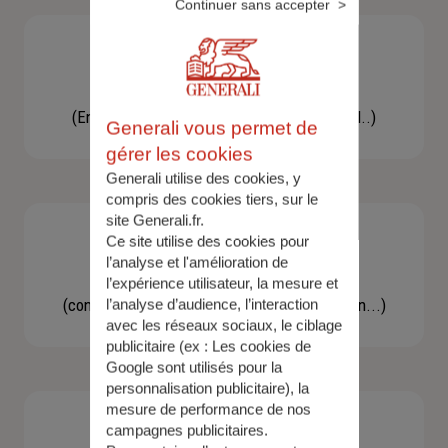
Continuer sans accepter
Besoin d'une assistance
(En cas d'accident, bris de glace, un conseil..)
Generali vous permet de
gérer les cookies
Generali utilise des cookies, y
compris des cookies tiers, sur le
site Generali.fr.
Ce site utilise des cookies pour
l’analyse et l'amélioration de
Demande d'information
l’expérience utilisateur, la mesure et
(concernant une actualité, une réglementation...)
l’analyse d’audience, l’interaction
avec les réseaux sociaux, le ciblage
publicitaire (ex :
Les cookies de
Google sont utilisés pour la
personnalisation publicitaire
), la
mesure de performance de nos
campagnes publicitaires.