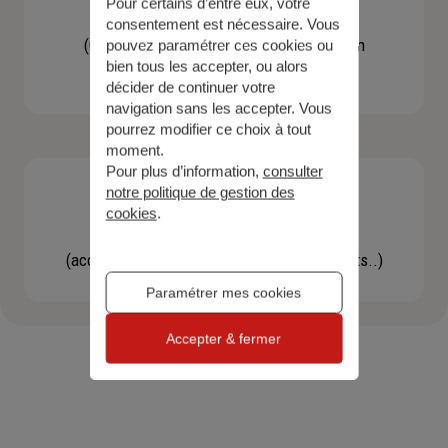
Pour certains d’entre eux, votre
Contacter un agent
consentement est nécessaire. Vous
(Obtenir un devis, une information, faire un
pouvez paramétrer ces cookies ou
bien tous les accepter, ou alors
bilan...)
décider de continuer votre
navigation sans les accepter. Vous
pourrez modifier ce choix à tout
moment.
Pour plus d’information,
consulter
notre politique de gestion des
cookies
.
Effectuer une démarche
(accéder à l'espace client, gérer mes contrats..)
Paramétrer mes cookies
Accepter & fermer