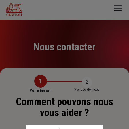
Aller
au
contenu
principal
Nous contacter
1
2
Vos coordonnées
Votre besoin
Comment pouvons nous
vous aider ?