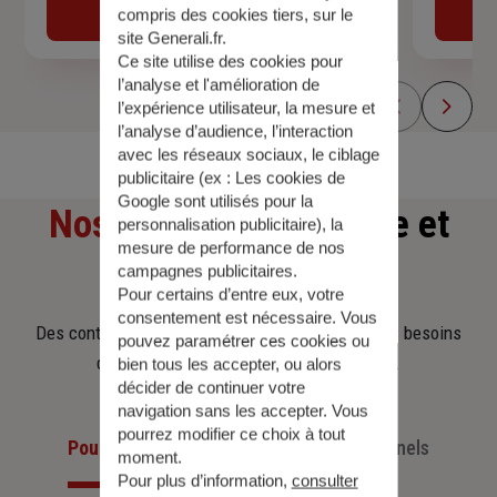
Obtenir une estimation
compris des cookies tiers, sur le
site Generali.fr.
Ce site utilise des cookies pour
l’analyse et l'amélioration de
l’expérience utilisateur, la mesure et
l’analyse d’audience, l’interaction
avec les réseaux sociaux, le ciblage
publicitaire (ex :
Les cookies de
Google sont utilisés pour la
Nos offres
d'assurance et
personnalisation publicitaire
), la
mesure de performance de nos
d'épargne
campagnes publicitaires.
Pour certains d’entre eux, votre
consentement est nécessaire. Vous
Des contrats clairs et flexibles pour sécuriser vos besoins
pouvez paramétrer ces cookies ou
d’aujourd’hui et anticiper ceux de demain.
bien tous les accepter, ou alors
décider de continuer votre
navigation sans les accepter. Vous
pourrez modifier ce choix à tout
Pour les particuliers
Pour les professionnels
moment.
Pour plus d’information,
consulter