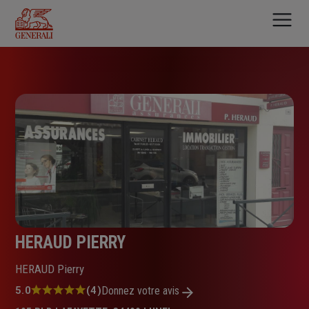
Aller
au
contenu
principal
HERAUD PIERRY
HERAUD Pierry
Note
5.0
(4)
Donnez votre avis
: