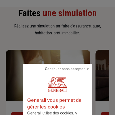
Faites
une simulation
Réalisez une simulation tarifaire d'assurance, auto,
habitation, prêt immobilier.
Continuer sans accepter
Generali vous permet de
gérer les cookies
Devis assurance auto
Generali utilise des cookies, y