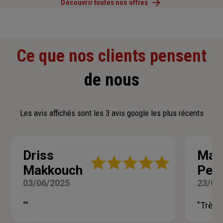
Découvrir toutes nos offres
Ce que nos clients pensent
de nous
Les avis affichés sont les 3 avis google les plus récents
Driss
Mar
Note
Makkouch
Pena
:
5
03/06/2025
23/04
sur
5
""
"Très 
étoiles