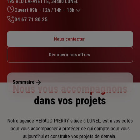
195 BLD LAFAYETTE, 34400 LUNEL
5.0
sur
Ouvert 09h – 12h / 14h – 18h
5
04 67 71 80 25
étoiles
Lundi : 09h – 12h / 14h – 18h
Mardi : 09h – 12h / 14h – 18h
Nous contacter
Mercredi : 09h – 12h / 14h – 18h
Jeudi : 09h – 12h / 14h – 18h
Découvrir nos offres
Vendredi : 09h – 12h / 14h – 18h
Samedi : Fermé
Dimanche : Fermé
Sommaire
Nous vous accompagnons
dans vos projets
Notre agence HERAUD PIERRY située à LUNEL, est à vos côtés
pour vous accompagner
à protéger ce qui compte pour vous
aujourd’hui et construire vos projets de demain.