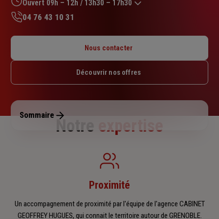
sur
Ouvert 09h – 12h / 13h30 – 17h30
5
04 76 43 10 31
étoiles
Lundi : 09h – 12h / 13h30 – 17h30
Mardi : 09h – 12h / 13h30 – 17h30
Nous contacter
Mercredi : 09h – 12h / 13h30 – 17h30
Jeudi : 09h – 12h / 13h30 – 17h30
Découvrir nos offres
Vendredi : 09h – 12h / 13h30 – 17h30
Samedi : Fermé
Dimanche : Fermé
Sommaire
Notre
expertise
Proximité
Un accompagnement de proximité par l'équipe de l'agence CABINET
GEOFFREY HUGUES, qui connait le territoire autour de GRENOBLE.