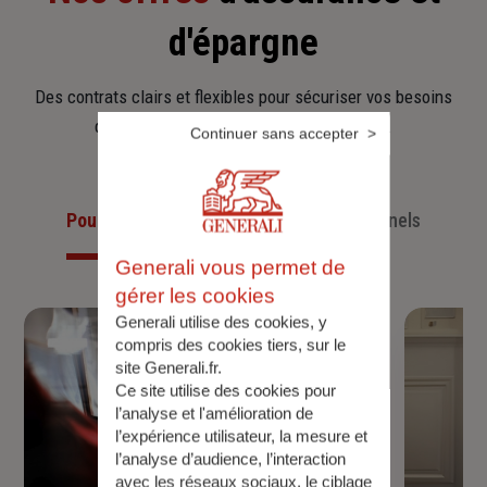
d'épargne
Des contrats clairs et flexibles pour sécuriser vos besoins
d’aujourd’hui et anticiper ceux de demain.
Continuer sans accepter
Pour les particuliers
Pour les professionnels
Generali vous permet de
gérer les cookies
Generali utilise des cookies, y
compris des cookies tiers, sur le
site Generali.fr.
Ce site utilise des cookies pour
l’analyse et l'amélioration de
l’expérience utilisateur, la mesure et
l’analyse d’audience, l’interaction
avec les réseaux sociaux, le ciblage