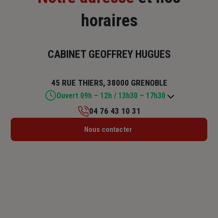
horaires
CABINET GEOFFREY HUGUES
45 RUE THIERS, 38000 GRENOBLE
Ouvert 09h – 12h / 13h30 – 17h30
04 76 43 10 31
Lundi : 09h – 12h / 13h30 – 17h30
Nous contacter
Mardi : 09h – 12h / 13h30 – 17h30
Mercredi : 09h – 12h / 13h30 – 17h30
Jeudi : 09h – 12h / 13h30 – 17h30
Vendredi : 09h – 12h / 13h30 – 17h30
Samedi : Fermé
Dimanche : Fermé