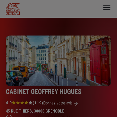
Aller
au
contenu
principal
CABINET GEOFFREY HUGUES
Note
4.9
(119)
Donnez votre avis
:
45 RUE THIERS, 38000 GRENOBLE
4.9