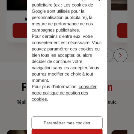
publicitaire (ex :
Les cookies de
Google sont utilisés pour la
personnalisation publicitaire
), la
Assurance de prêt immobilier
mesure de performance de nos
campagnes publicitaires.
Découvrir
Pour certains d’entre eux, votre
consentement est nécessaire. Vous
pouvez paramétrer ces cookies ou
bien tous les accepter, ou alors
décider de continuer votre
navigation sans les accepter. Vous
pourrez modifier ce choix à tout
moment.
Faites
une simulation
Pour plus d’information,
consulter
notre politique de gestion des
cookies
.
Réalisez une simulation tarifaire d'assurance, auto,
habitation, prêt immobilier.
Paramétrer mes cookies