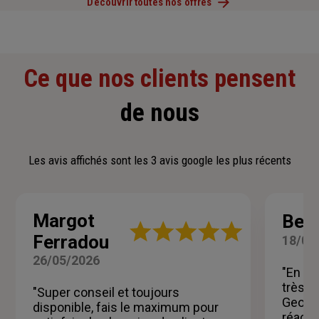
Découvrir toutes nos offres
Ce que nos clients pensent
de nous
Les avis affichés sont les 3 avis google les plus récents
Margot
Ben
Note
Ferradou
18/05
:
5
26/05/2026
sur
"En pl
5
très cl
"Super conseil et toujours
étoiles
Geoffr
disponible, fais le maximum pour
réacti