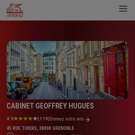
Aller
au
contenu
principal
CABINET GEOFFREY HUGUES
Note
4.9
(119)
Donnez votre avis
:
45 RUE THIERS, 38000 GRENOBLE
4.9