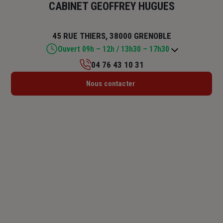
CABINET GEOFFREY HUGUES
45 RUE THIERS, 38000 GRENOBLE
Ouvert 09h – 12h / 13h30 – 17h30
04 76 43 10 31
Lundi : 09h – 12h / 13h30 – 17h30
Nous contacter
Mardi : 09h – 12h / 13h30 – 17h30
Mercredi : 09h – 12h / 13h30 – 17h30
Jeudi : 09h – 12h / 13h30 – 17h30
Vendredi : 09h – 12h / 13h30 – 17h30
Samedi : Fermé
Dimanche : Fermé