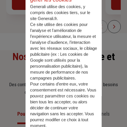
Obtenir une estimation
Generali utilise des cookies, y
compris des cookies tiers, sur le
site Generali.fr.
Ce site utilise des cookies pour
l’analyse et l'amélioration de
l’expérience utilisateur, la mesure et
l’analyse d’audience, l’interaction
avec les réseaux sociaux, le ciblage
Nos offres
d'assurance et
publicitaire (ex :
Les cookies de
Google sont utilisés pour la
personnalisation publicitaire
), la
d'épargne
mesure de performance de nos
campagnes publicitaires.
Pour certains d’entre eux, votre
Des contrats clairs et flexibles pour sécuriser vos besoins
consentement est nécessaire. Vous
d’aujourd’hui et anticiper ceux de demain.
pouvez paramétrer ces cookies ou
bien tous les accepter, ou alors
décider de continuer votre
Pour les particuliers
Pour les professionnels
navigation sans les accepter. Vous
pourrez modifier ce choix à tout
moment.