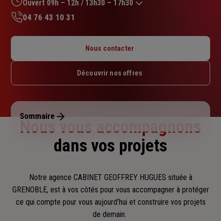
sur
Ouvert 09h – 12h / 13h30 – 17h30
5
04 76 43 10 31
étoiles
Lundi : 09h – 12h / 13h30 – 17h30
Mardi : 09h – 12h / 13h30 – 17h30
Nous contacter
Mercredi : 09h – 12h / 13h30 – 17h30
Jeudi : 09h – 12h / 13h30 – 17h30
Découvrir nos offres
Vendredi : 09h – 12h / 13h30 – 17h30
Samedi : Fermé
Dimanche : Fermé
Sommaire
Nous vous accompagnons
dans vos projets
Notre agence CABINET GEOFFREY HUGUES située à
GRENOBLE, est à vos côtés pour vous accompagner
à protéger
ce qui compte pour vous aujourd’hui et construire vos projets
de demain.