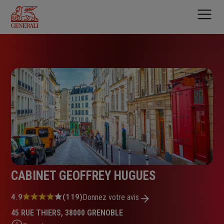
Aller
au
contenu
principal
CABINET GEOFFREY HUGUES
Note
4.9
(119)
Donnez votre avis
:
45 RUE THIERS, 38000 GRENOBLE
4.9