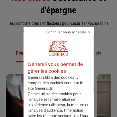
d'épargne
Des contrats clairs et flexibles pour sécuriser vos besoins
d’aujourd’hui et anticiper ceux de demain.
Continuer sans accepter
Pour les particuliers
Pour les professionnels
Generali vous permet de
gérer les cookies
Generali utilise des cookies, y
compris des cookies tiers, sur le
site Generali.fr.
Ce site utilise des cookies pour
l’analyse et l'amélioration de
l’expérience utilisateur, la mesure et
l’analyse d’audience, l’interaction
avec les réseaux sociaux, le ciblage