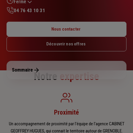
sur
Fermé
5
04 76 43 10 31
étoiles
Lundi : 09h – 12h / 13h30 – 17h30
Mardi : 09h – 12h / 13h30 – 17h30
Nous contacter
Mercredi : 09h – 12h / 13h30 – 17h30
Jeudi : 09h – 12h / 13h30 – 17h30
Découvrir nos offres
Vendredi : 09h – 12h / 13h30 – 17h30
Samedi : Fermé
Dimanche : Fermé
Sommaire
Notre
expertise
Proximité
Un accompagnement de proximité par l'équipe de l'agence CABINET
GEOFFREY HUGUES, qui connait le territoire autour de GRENOBLE.