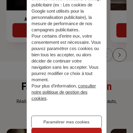
publicitaire (ex :
Les cookies de
Google sont utilisés pour la
personnalisation publicitaire
), la
Assurance de prêt immobilier
mesure de performance de nos
campagnes publicitaires.
Découvrir
Pour certains d’entre eux, votre
consentement est nécessaire. Vous
pouvez paramétrer ces cookies ou
bien tous les accepter, ou alors
décider de continuer votre
navigation sans les accepter. Vous
pourrez modifier ce choix à tout
moment.
Faites
une simulation
Pour plus d’information,
consulter
notre politique de gestion des
cookies
.
Réalisez une simulation tarifaire d'assurance, auto,
habitation, prêt immobilier.
Paramétrer mes cookies