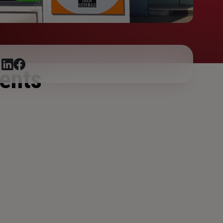
r
ents