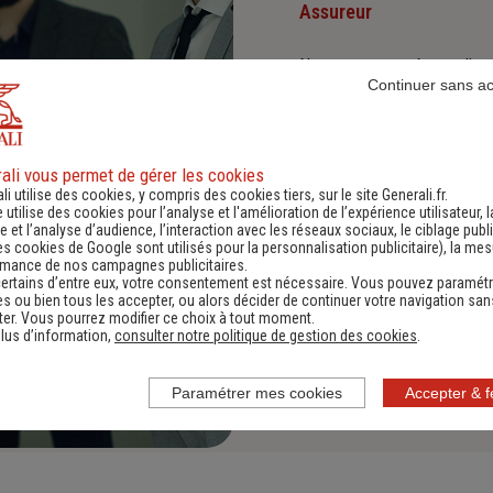
Assureur
Nous proposons à nos client
Continuer sans a
et environnementaux.
Investisseur responsabl
ali vous permet de gérer les cookies
li utilise des cookies, y compris des cookies tiers, sur le site Generali.fr.
Nous sommes convaincus qu'i
e utilise des cookies pour l’analyse et l'amélioration de l’expérience utilisateur, l
positives : cette vision es
Diversité, Equité, Inclus
 et l’analyse d’audience, l’interaction avec les réseaux sociaux, le ciblage publi
es cookies de Google sont utilisés pour la personnalisation publicitaire
), la me
rmance de nos campagnes publicitaires.
Nous faisons de la diversité,
ertains d’entre eux, votre consentement est nécessaire. Vous pouvez paramétr
s ou bien tous les accepter, ou alors décider de continuer votre navigation san
er. Vous pourrez modifier ce choix à tout moment.
lus d’information,
consulter notre politique de gestion des cookies
.
Paramétrer mes cookies
Accepter & 