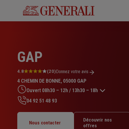
Aller
au
contenu
principal
GAP
Note
4.8
(20)
Donnez votre avis
:
4 CHEMIN DE BONNE, 05000 GAP
4.8
sur
Ouvert 08h30 – 12h / 13h30 – 18h
5
étoiles
04 92 51 48 93
Lundi : 08h30 – 12h / 13h30 – 18h
Mardi : 08h30 – 12h / 13h30 – 18h
Découvrir nos
Mercredi : 08h30 – 12h / 13h30 – 18h
Nous contacter
offres