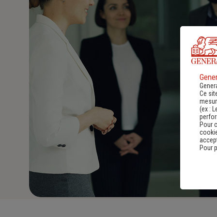
Gener
Genera
Ce sit
mesure
(ex :
L
perfo
Pour c
cookie
accept
Pour p