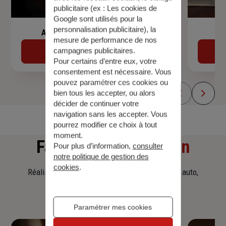
publicitaire (ex :
Les cookies de
Google sont utilisés pour la
personnalisation publicitaire
), la
Assurance de prêt immobilier
mesure de performance de nos
campagnes publicitaires.
Découvrir
Pour certains d’entre eux, votre
consentement est nécessaire. Vous
pouvez paramétrer ces cookies ou
bien tous les accepter, ou alors
décider de continuer votre
navigation sans les accepter. Vous
pourrez modifier ce choix à tout
moment.
Faites
une simulation
Pour plus d’information,
consulter
notre politique de gestion des
cookies
.
Réalisez une simulation tarifaire d'assurance, auto,
habitation, prêt immobilier.
Paramétrer mes cookies