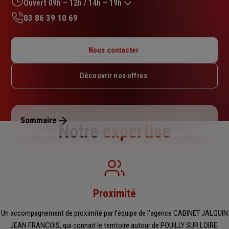
sur
Ouvert 09h – 12h / 14h – 19h
5
03 86 39 10 69
étoiles
Lundi : Fermé
Mardi : 09h – 12h / 14h – 19h
Nous contacter
Mercredi : 09h – 12h / 14h – 19h
Jeudi : 09h – 12h / 14h – 19h
Découvrir nos offres
Vendredi : 09h – 12h / 14h – 19h
Samedi : 09h – 12h
Dimanche : Fermé
Sommaire
Notre
expertise
Proximité
Un accompagnement de proximité par l'équipe de l'agence CABINET JALQUIN
JEAN FRANCOIS, qui connait le territoire autour de POUILLY SUR LOIRE.