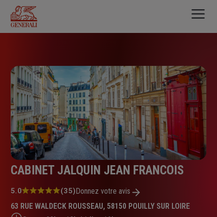
Aller
au
contenu
principal
CABINET JALQUIN JEAN FRANCOIS
Note
5.0
(35)
Donnez votre avis
:
63 RUE WALDECK ROUSSEAU, 58150 POUILLY SUR LOIRE
5.0