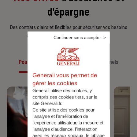
d'épargne
Des contrats clairs et flexibles pour sécuriser vos besoins
d’aujourd’hui et anticiper ceux de demain.
Continuer sans accepter
Pour les particuliers
Pour les professionnels
Generali vous permet de
gérer les cookies
Generali utilise des cookies, y
compris des cookies tiers, sur le
site Generali.fr.
Ce site utilise des cookies pour
l’analyse et l'amélioration de
l’expérience utilisateur, la mesure et
l’analyse d’audience, l’interaction
avec les réseaux sociaux, le ciblage