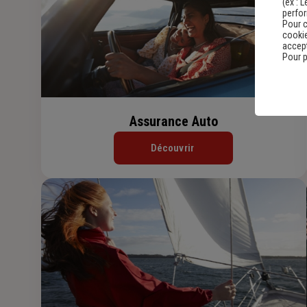
(ex :
L
perfo
Pour c
cookie
accept
Pour p
Assurance Auto
Découvrir