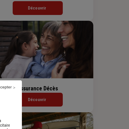
Découvrir
ccepter
Assurance Décès
Découvrir
a
citaire