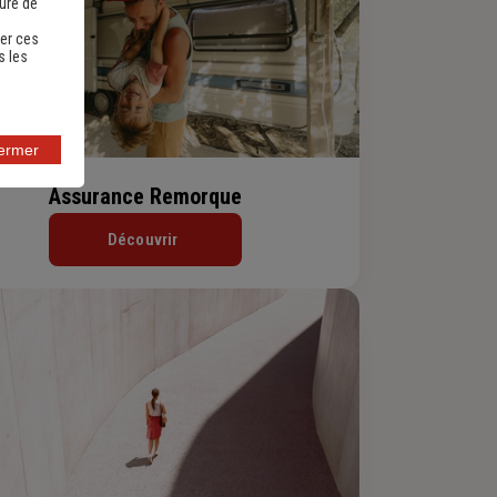
sure de
er ces
s les
fermer
Assurance Remorque
Découvrir