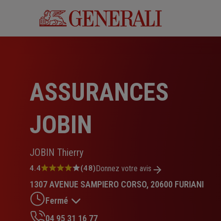
Aller
au
contenu
principal
ASSURANCES
JOBIN
JOBIN Thierry
Note
4.4
(48)
Donnez votre avis
:
1307 AVENUE SAMPIERO CORSO, 20600 FURIANI
4.4
sur
Fermé
5
étoiles
04 95 31 16 77