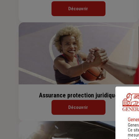
Découvrir
Assurance protection juridique
Découvrir
Gener
Genera
Ce sit
mesure