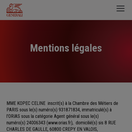
Aller
au
contenu
principal
Mentions légales
MME KOPEC CELINE
inscrit(s)
à la Chambre des Métiers
de
PARIS sous le(s) numéro(s)
931871834, immatriculé(s) à
l’ORIAS sous la catégorie Agent général sous le(s)
numéro(s) 24006343
(
www.orias.fr
), domicilié(s) sis 8 RUE
CHARLES DE GAULLE, 60800 CREPY EN VALOIS,