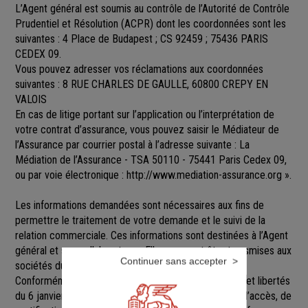
L’Agent général est soumis au contrôle de l’Autorité de Contrôle
Prudentiel et Résolution (ACPR) dont les coordonnées sont les
suivantes : 4 Place de Budapest ; CS 92459 ; 75436 PARIS
CEDEX 09.
Vous pouvez adresser vos réclamations aux coordonnées
suivantes : 8 RUE CHARLES DE GAULLE, 60800 CREPY EN
VALOIS
En cas de litige portant sur l’application ou l’interprétation de
votre contrat d’assurance, vous pouvez saisir le Médiateur de
l’Assurance par courrier postal à l’adresse suivante : La
Médiation de l’Assurance - TSA 50110 - 75441 Paris Cedex 09,
ou par voie électronique :
http://www.mediation-assurance.org
».
Les informations demandées sont nécessaires aux fins de
permettre le traitement de votre demande et le suivi de la
relation commerciale. Ces informations sont destinées à l’Agent
général et ses collaborateurs. Elles pourront être transmises aux
Continuer sans accepter
sociétés du groupe GENERALI.
Conformément aux dispositions de la loi Informatique et libertés
du 6 janvier 1978 modifiée, vous disposez d’un droit d’accès, de