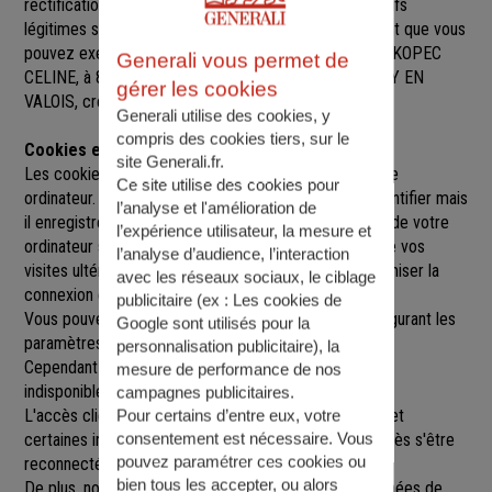
rectification, de suppression et d’opposition pour motifs
légitimes sur l’ensemble des données vous concernant que vous
pouvez exercer sur simple demande auprès de MME KOPEC
Generali vous permet de
CELINE
, à
8 RUE CHARLES DE GAULLE, 60800 CREPY EN
gérer les cookies
VALOIS
,
crepyenvalois@agence.generali.fr.
Generali utilise des cookies, y
compris des cookies tiers, sur le
Cookies et sessions
site Generali.fr.
Les cookies sont de petits fichiers implantés sur votre
Ce site utilise des cookies pour
ordinateur. Un cookie ne nous permet pas de vous identifier mais
l’analyse et l'amélioration de
il enregistre des informations relatives à la navigation de votre
l’expérience utilisateur, la mesure et
ordinateur sur notre site que nous pourrons lire lors de vos
l’analyse d’audience, l’interaction
visites ultérieures afin de faciliter la navigation, d'optimiser la
avec les réseaux sociaux, le ciblage
connexion et de personnaliser l'utilisation du site.
publicitaire (ex :
Les cookies de
Vous pouvez refuser l'utilisation des cookies en configurant les
Google sont utilisés pour la
paramètres de votre navigateur Internet.
personnalisation publicitaire
), la
Cependant le fait de refuser les cookies peut rendre
mesure de performance de nos
indisponibles toutes ou certaines parties du site.
campagnes publicitaires.
L'accès client est construit avec un délai de session, et
Pour certains d’entre eux, votre
consentement est nécessaire. Vous
certaines informations ne seront remises à jour qu'après s'être
pouvez paramétrer ces cookies ou
reconnecté sur le site.
bien tous les accepter, ou alors
De plus, nous pouvons être amenés à utiliser vos données de