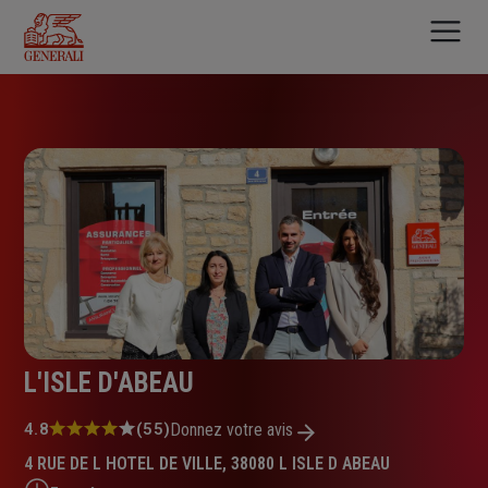
Aller
au
contenu
principal
L'ISLE D'ABEAU
Note
4.8
(55)
Donnez votre avis
:
4 RUE DE L HOTEL DE VILLE, 38080 L ISLE D ABEAU
4.8