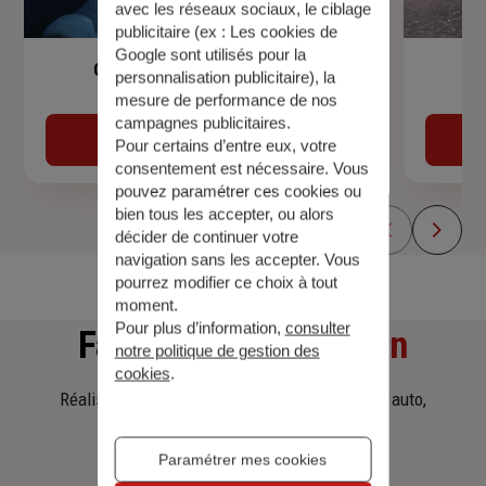
avec les réseaux sociaux, le ciblage
publicitaire (ex :
Les cookies de
Google sont utilisés pour la
Garantie Accidents de la Vie
personnalisation publicitaire
), la
mesure de performance de nos
campagnes publicitaires.
Découvrir
Pour certains d’entre eux, votre
consentement est nécessaire. Vous
pouvez paramétrer ces cookies ou
bien tous les accepter, ou alors
décider de continuer votre
navigation sans les accepter. Vous
pourrez modifier ce choix à tout
moment.
Pour plus d’information,
consulter
Faites
une simulation
notre politique de gestion des
cookies
.
Réalisez une simulation tarifaire d'assurance, auto,
habitation, prêt immobilier.
Paramétrer mes cookies