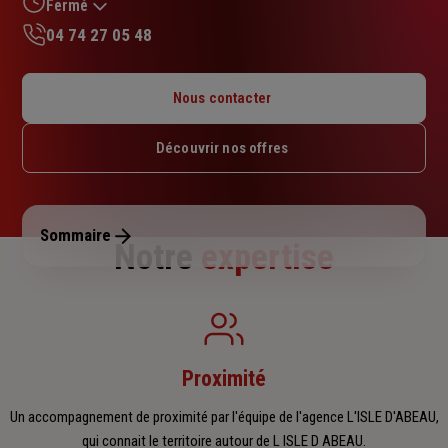
sur
Fermé
5
04 74 27 05 48
étoiles
Lundi : 14h30 – 18h
Mardi : 09h – 12h30 / 14h – 18h
Nous contacter
Mercredi : 09h – 12h / 14h – 18h
Jeudi : 09h – 12h30 / 14h – 18h
Découvrir nos offres
Vendredi : 09h – 12h / 14h – 17h
Samedi : Fermé
Dimanche : Fermé
Sommaire
Notre
expertise
Proximité
Un accompagnement de proximité par l'équipe de l'agence L'ISLE D'ABEAU,
qui connait le territoire autour de L ISLE D ABEAU.