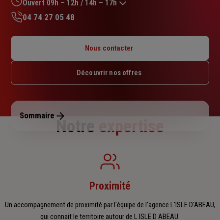
sur
Ouvert 09h – 12h / 14h – 17h
5
04 74 27 05 48
étoiles
Lundi : 14h30 – 18h
Mardi : 09h – 12h30 / 14h – 18h
Nous contacter
Mercredi : 09h – 12h / 14h – 18h
Jeudi : 09h – 12h30 / 14h – 18h
Découvrir nos offres
Vendredi : 09h – 12h / 14h – 17h
Samedi : Fermé
Dimanche : Fermé
Sommaire
Notre
expertise
Proximité
Un accompagnement de proximité par l'équipe de l'agence L'ISLE D'ABEAU,
qui connait le territoire autour de L ISLE D ABEAU.