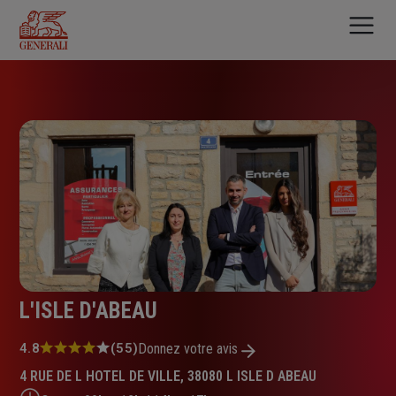
Aller
au
contenu
principal
L'ISLE D'ABEAU
Note
4.8
(55)
Donnez votre avis
:
4 RUE DE L HOTEL DE VILLE, 38080 L ISLE D ABEAU
4.8