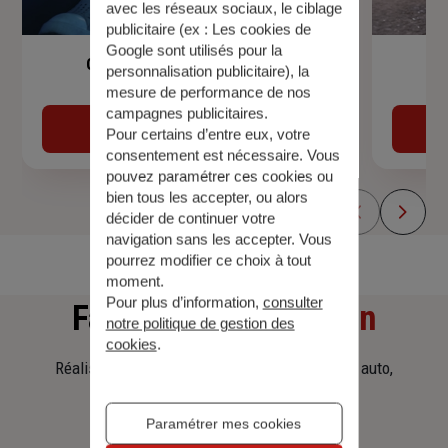
avec les réseaux sociaux, le ciblage
publicitaire (ex :
Les cookies de
Google sont utilisés pour la
Garantie Accidents de la Vie
personnalisation publicitaire
), la
mesure de performance de nos
campagnes publicitaires.
Découvrir
Pour certains d’entre eux, votre
consentement est nécessaire. Vous
pouvez paramétrer ces cookies ou
bien tous les accepter, ou alors
décider de continuer votre
navigation sans les accepter. Vous
pourrez modifier ce choix à tout
moment.
Pour plus d’information,
consulter
Faites
une simulation
notre politique de gestion des
cookies
.
Réalisez une simulation tarifaire d'assurance, auto,
habitation, prêt immobilier.
Paramétrer mes cookies