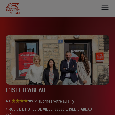
Aller
au
contenu
principal
L'ISLE D'ABEAU
Note
4.8
(55)
Donnez votre avis
:
4 RUE DE L HOTEL DE VILLE, 38080 L ISLE D ABEAU
4.8