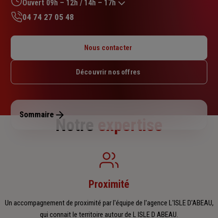
sur
Ouvert 09h – 12h / 14h – 17h
5
04 74 27 05 48
étoiles
Lundi : 14h30 – 18h
Mardi : 09h – 12h30 / 14h – 18h
Nous contacter
Mercredi : 09h – 12h / 14h – 18h
Jeudi : 09h – 12h30 / 14h – 18h
Découvrir nos offres
Vendredi : 09h – 12h / 14h – 17h
Samedi : Fermé
Dimanche : Fermé
Sommaire
Notre
expertise
Proximité
Un accompagnement de proximité par l'équipe de l'agence L'ISLE D'ABEAU,
qui connait le territoire autour de L ISLE D ABEAU.