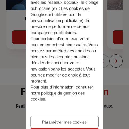
avec les réseaux sociaux, le ciblage
publicitaire (ex :
Les cookies de
Google sont utilisés pour la
Garantie Accidents de la Vie
personnalisation publicitaire
), la
mesure de performance de nos
campagnes publicitaires.
Découvrir
Pour certains d’entre eux, votre
consentement est nécessaire. Vous
pouvez paramétrer ces cookies ou
bien tous les accepter, ou alors
décider de continuer votre
navigation sans les accepter. Vous
pourrez modifier ce choix à tout
moment.
Pour plus d’information,
consulter
Faites
une simulation
notre politique de gestion des
cookies
.
Réalisez une simulation tarifaire d'assurance, auto,
habitation, prêt immobilier.
Paramétrer mes cookies