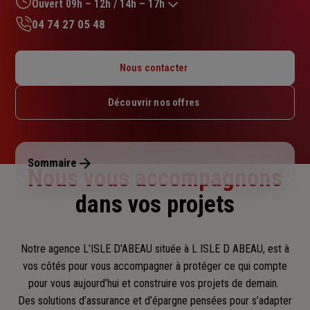
sur
Ouvert 09h – 12h / 14h – 17h
5
04 74 27 05 48
étoiles
Lundi : 14h30 – 18h
Mardi : 09h – 12h30 / 14h – 18h
Nous contacter
Mercredi : 09h – 12h / 14h – 18h
Jeudi : 09h – 12h30 / 14h – 18h
Découvrir nos offres
Vendredi : 09h – 12h / 14h – 17h
Samedi : Fermé
Dimanche : Fermé
Sommaire
Nous vous accompagnons
dans vos projets
Notre agence L'ISLE D'ABEAU située à L ISLE D ABEAU, est à
vos côtés pour vous accompagner
à protéger ce qui compte
pour vous aujourd’hui et construire vos projets de demain.
Des solutions d’assurance et d’épargne pensées pour s’adapter