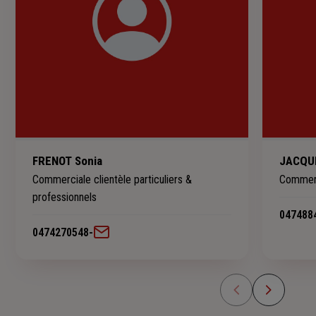
FRENOT Sonia
JACQUE
Commerciale clientèle particuliers &
Commerci
professionnels
047488
0474270548
-