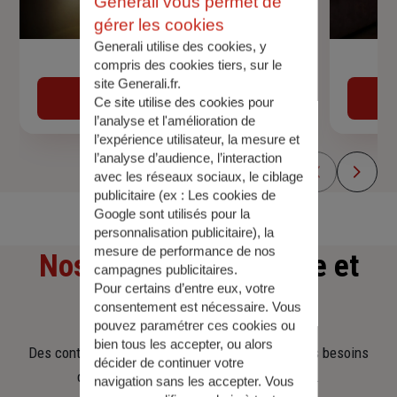
Generali vous permet de
gérer les cookies
Generali utilise des cookies, y
Devis assurance auto
compris des cookies tiers, sur le
site Generali.fr.
Obtenir une estimation
Ce site utilise des cookies pour
l’analyse et l'amélioration de
l’expérience utilisateur, la mesure et
l’analyse d’audience, l’interaction
avec les réseaux sociaux, le ciblage
publicitaire (ex :
Les cookies de
Google sont utilisés pour la
personnalisation publicitaire
), la
mesure de performance de nos
Nos offres
d'assurance et
campagnes publicitaires.
Pour certains d’entre eux, votre
d'épargne
consentement est nécessaire. Vous
pouvez paramétrer ces cookies ou
bien tous les accepter, ou alors
Des contrats clairs et flexibles pour sécuriser vos besoins
décider de continuer votre
d’aujourd’hui et anticiper ceux de demain.
navigation sans les accepter. Vous