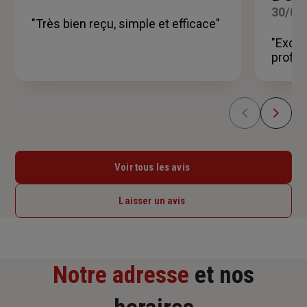
sur
30/06
5
"Très bien reçu, simple et efficace"
étoiles
"Excel
profes
Voir tous les avis
Laisser un avis
Notre adresse
et nos