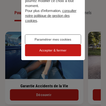
pourrez modifier ce choix à tout
moment.
Pour plus d’information,
consulter
Pour les particuliers
Pour les professionnels
notre politique de gestion des
cookies
.
Paramétrer mes cookies
Accepter & fermer
Garantie Accidents de la Vie
Découvrir