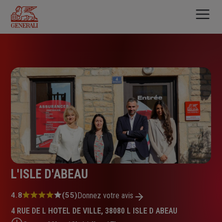
Aller
au
contenu
principal
L'ISLE D'ABEAU
Note
4.8
(55)
Donnez votre avis
:
4 RUE DE L HOTEL DE VILLE, 38080 L ISLE D ABEAU
4.8