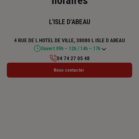
horaires
L'ISLE D'ABEAU
4 RUE DE L HOTEL DE VILLE, 38080 L ISLE D ABEAU
Ouvert 09h – 12h / 14h – 17h
04 74 27 05 48
Lundi : 14h30 – 18h
Nous contacter
Mardi : 09h – 12h30 / 14h – 18h
Mercredi : 09h – 12h / 14h – 18h
Jeudi : 09h – 12h30 / 14h – 18h
Vendredi : 09h – 12h / 14h – 17h
Samedi : Fermé
Dimanche : Fermé