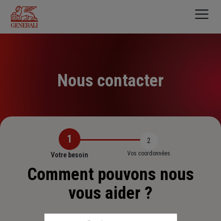
Aller
au
contenu
principal
Nous contacter
1
2
Vos coordonnées
Votre besoin
Comment pouvons nous
vous aider ?