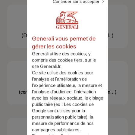
Continuer sans accepter
Besoin d'une assistance
(En cas d'accident, bris de glace, un conseil..)
Generali vous permet de
gérer les cookies
Generali utilise des cookies, y
compris des cookies tiers, sur le
site Generali.fr.
Ce site utilise des cookies pour
l’analyse et l'amélioration de
Demande d'information
l’expérience utilisateur, la mesure et
(concernant une actualité, une réglementation...)
l’analyse d’audience, l’interaction
avec les réseaux sociaux, le ciblage
publicitaire (ex :
Les cookies de
Google sont utilisés pour la
personnalisation publicitaire
), la
mesure de performance de nos
campagnes publicitaires.