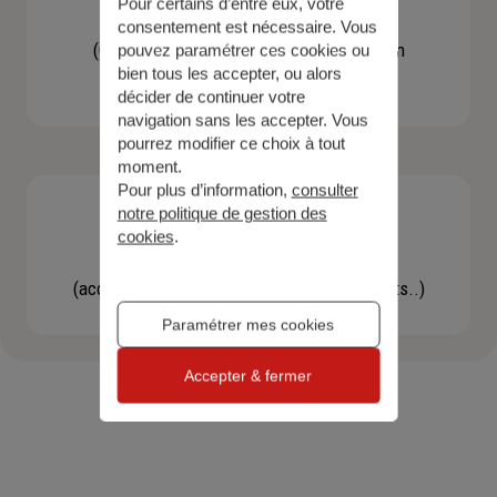
Pour certains d’entre eux, votre
Contacter un agent
consentement est nécessaire. Vous
(Obtenir un devis, une information, faire un
pouvez paramétrer ces cookies ou
bien tous les accepter, ou alors
bilan...)
décider de continuer votre
navigation sans les accepter. Vous
pourrez modifier ce choix à tout
moment.
Pour plus d’information,
consulter
notre politique de gestion des
cookies
.
Effectuer une démarche
(accéder à l'espace client, gérer mes contrats..)
Paramétrer mes cookies
Accepter & fermer