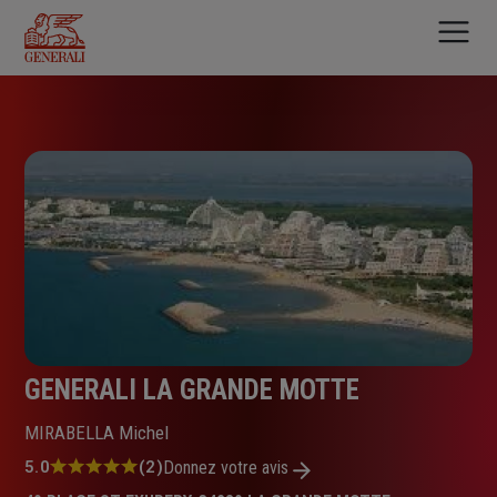
Aller
au
contenu
principal
GENERALI LA GRANDE MOTTE
MIRABELLA Michel
Note
5.0
(2)
Donnez votre avis
: