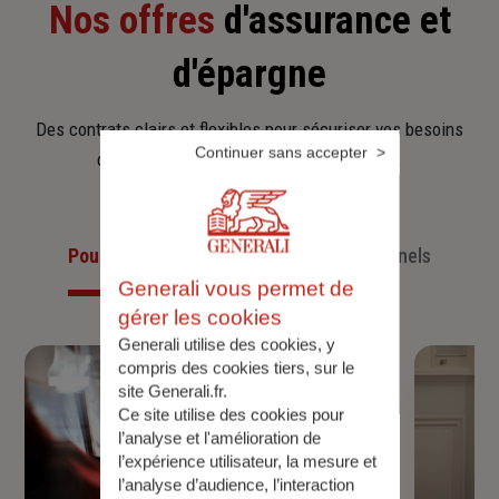
Nos offres
d'assurance et
d'épargne
Des contrats clairs et flexibles pour sécuriser vos besoins
Continuer sans accepter
d’aujourd’hui et anticiper ceux de demain.
Pour les particuliers
Pour les professionnels
Generali vous permet de
gérer les cookies
Generali utilise des cookies, y
compris des cookies tiers, sur le
site Generali.fr.
Ce site utilise des cookies pour
l’analyse et l'amélioration de
l’expérience utilisateur, la mesure et
l’analyse d’audience, l’interaction