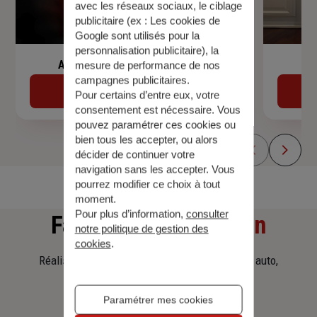
avec les réseaux sociaux, le ciblage
publicitaire (ex :
Les cookies de
Google sont utilisés pour la
personnalisation publicitaire
), la
Assurance de prêt immobilier
mesure de performance de nos
campagnes publicitaires.
Découvrir
Pour certains d’entre eux, votre
consentement est nécessaire. Vous
pouvez paramétrer ces cookies ou
bien tous les accepter, ou alors
décider de continuer votre
navigation sans les accepter. Vous
pourrez modifier ce choix à tout
moment.
Pour plus d’information,
consulter
Faites
une simulation
notre politique de gestion des
cookies
.
Réalisez une simulation tarifaire d'assurance, auto,
habitation, prêt immobilier.
Paramétrer mes cookies