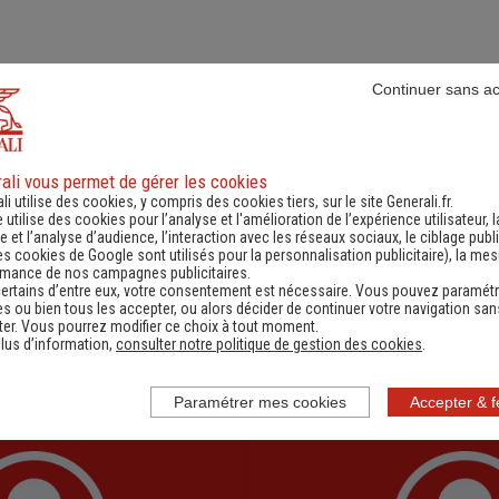
Continuer sans a
Notre
équipe
ali vous permet de gérer les cookies
li utilise des cookies, y compris des cookies tiers, sur le site Generali.fr.
e utilise des cookies pour l’analyse et l'amélioration de l’expérience utilisateur, l
savoir‑faire au service d’une relation fondée sur l’écoute,
 et l’analyse d’audience, l’interaction avec les réseaux sociaux, le ciblage publi
es cookies de Google sont utilisés pour la personnalisation publicitaire
), la me
rmance de nos campagnes publicitaires.
ertains d’entre eux, votre consentement est nécessaire. Vous pouvez paramétr
s ou bien tous les accepter, ou alors décider de continuer votre navigation san
er. Vous pourrez modifier ce choix à tout moment.
lus d’information,
consulter notre politique de gestion des cookies
.
Paramétrer mes cookies
Accepter & 