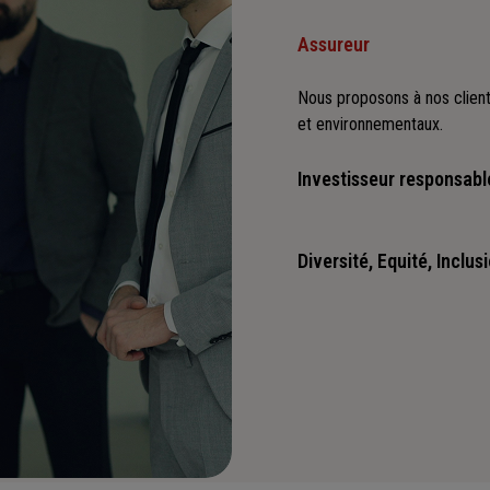
Assureur
Nous proposons à nos client
et environnementaux.
Investisseur responsabl
Nous sommes convaincus qu'i
positives : cette vision es
Diversité, Equité, Inclus
Nous faisons de la diversité,