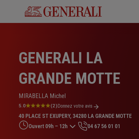
Aller
au
contenu
principal
GENERALI LA
GRANDE MOTTE
MIRABELLA Michel
Note
5.0
(2)
Donnez votre avis
:
40 PLACE ST EXUPERY, 34280 LA GRANDE MOTTE
5.0
sur
Ouvert 09h – 12h
04 67 56 01 01
5
étoiles