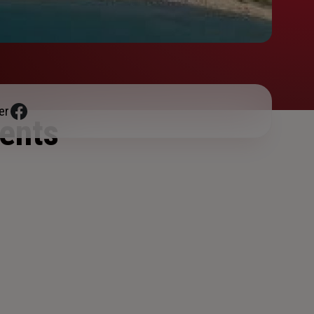
er
ents