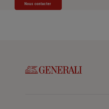
Lundi : 09h – 12h
Nous contacter
Mardi : 09h – 12h
Mercredi : 09h – 12h
Jeudi : 09h – 12h
Vendredi : 09h – 12h
Samedi : Fermé
Dimanche : Fermé