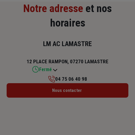
Notre adresse
et nos
horaires
LM AC LAMASTRE
12 PLACE RAMPON, 07270 LAMASTRE
Fermé
04 75 06 40 98
Lundi : 09h – 12h / 14h – 17h30
Nous contacter
Mardi : 09h – 12h / 14h – 17h30
Mercredi : 09h – 12h
Jeudi : 09h – 12h / 14h – 17h30
Vendredi : 09h – 12h / 14h – 17h30
Samedi : Fermé
Dimanche : Fermé