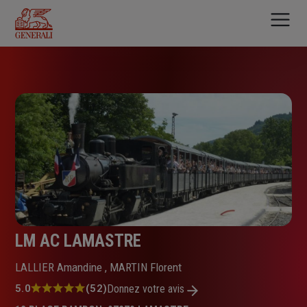
Aller
au
contenu
principal
LM AC LAMASTRE
LALLIER Amandine , MARTIN Florent
Note
5.0
(52)
Donnez votre avis
: