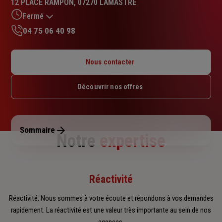
12 PLACE RAMPON, 07270 LAMASTRE
5.0
sur
Fermé
5
04 75 06 40 98
étoiles
Lundi : 09h – 12h / 14h – 17h30
Mardi : 09h – 12h / 14h – 17h30
Nous contacter
Mercredi : 09h – 12h
Jeudi : 09h – 12h / 14h – 17h30
Découvrir nos offres
Vendredi : 09h – 12h / 14h – 17h30
Samedi : Fermé
Dimanche : Fermé
Sommaire
Notre
expertise
Réactivité
Réactivité, Nous sommes à votre écoute et répondons à vos demandes
rapidement. La réactivité est une valeur très importante au sein de nos
agences.