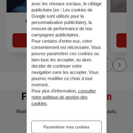
avec les réseaux sociaux, le ciblage
publicitaire (ex :
Les cookies de
Google sont utilisés pour la
Garantie Accidents de la Vie
personnalisation publicitaire
), la
mesure de performance de nos
campagnes publicitaires.
Découvrir
Pour certains d’entre eux, votre
consentement est nécessaire. Vous
pouvez paramétrer ces cookies ou
bien tous les accepter, ou alors
décider de continuer votre
navigation sans les accepter. Vous
pourrez modifier ce choix à tout
moment.
Pour plus d’information,
consulter
Faites
une simulation
notre politique de gestion des
cookies
.
Réalisez une simulation tarifaire d'assurance, auto,
habitation, prêt immobilier.
Paramétrer mes cookies