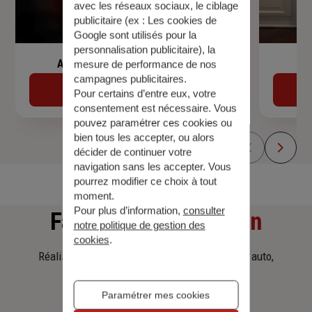
avec les réseaux sociaux, le ciblage
publicitaire (ex :
Les cookies de
Google sont utilisés pour la
personnalisation publicitaire
), la
Assurance de prêt immobilier
mesure de performance de nos
campagnes publicitaires.
Découvrir
Pour certains d’entre eux, votre
consentement est nécessaire. Vous
pouvez paramétrer ces cookies ou
bien tous les accepter, ou alors
décider de continuer votre
navigation sans les accepter. Vous
pourrez modifier ce choix à tout
moment.
Pour plus d’information,
consulter
Faites
une simulation
notre politique de gestion des
cookies
.
Réalisez une simulation tarifaire d'assurance, auto,
habitation, prêt immobilier.
Paramétrer mes cookies