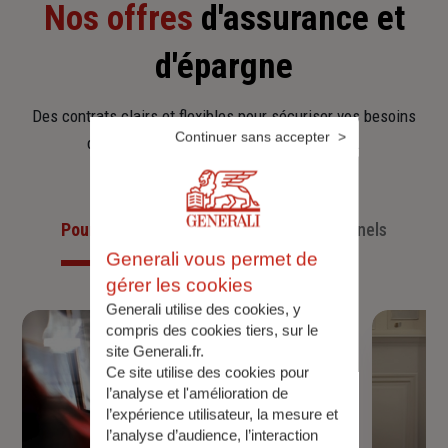
Nos offres
d'assurance et
d'épargne
Des contrats clairs et flexibles pour sécuriser vos besoins
Continuer sans accepter
d’aujourd’hui et anticiper ceux de demain.
Pour les particuliers
Pour les professionnels
Generali vous permet de
gérer les cookies
Generali utilise des cookies, y
compris des cookies tiers, sur le
site Generali.fr.
Ce site utilise des cookies pour
l’analyse et l'amélioration de
l’expérience utilisateur, la mesure et
l’analyse d’audience, l’interaction