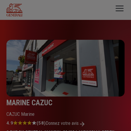
Aller
au
contenu
principal
MARINE CAZUC
CAZUC Marine
Note
4.9
(58)
Donnez votre avis
: