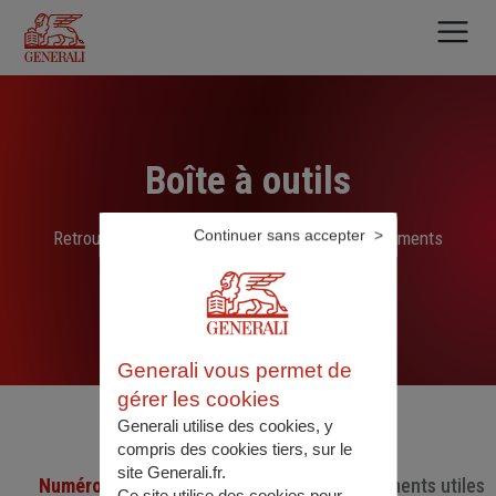
Aller
au
contenu
principal
Boîte à outils
Continuer sans accepter
Retrouvez ici les liens, N° de téléphone et documents
sélectionnés par nos soins
Generali vous permet de
gérer les cookies
Generali utilise des cookies, y
compris des cookies tiers, sur le
site Generali.fr.
Numéro de téléphone utiles
Documents utiles