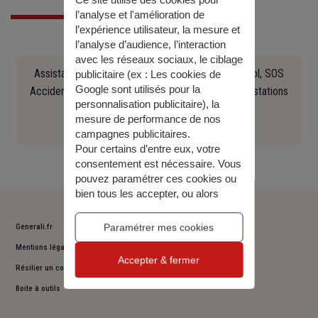
Ce site utilise des cookies pour
l’analyse et l'amélioration de
l’expérience utilisateur, la mesure et
l’analyse d’audience, l’interaction
avec les réseaux sociaux, le ciblage
Assistance en cas d'accident, crevaison, panne, vol, SOS
publicitaire (ex :
Les cookies de
Google sont utilisés pour la
Accident Europ Assistance Constat, recherche de stations
personnalisation publicitaire
), la
Essence, remorquage (...)
mesure de performance de nos
0141858483
campagnes publicitaires.
Pour certains d’entre eux, votre
consentement est nécessaire. Vous
pouvez paramétrer ces cookies ou
bien tous les accepter, ou alors
décider de continuer votre
navigation sans les accepter. Vous
Paramétrer mes cookies
Generali.fr
pourrez modifier ce choix à tout
Mentions légales
moment.
Accepter & fermer
Pour plus d’information,
consulter
Résilier un contrat
notre politique de gestion des
Boite à outils
cookies
.