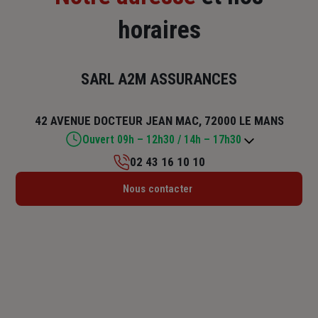
horaires
SARL A2M ASSURANCES
42 AVENUE DOCTEUR JEAN MAC, 72000 LE MANS
Ouvert 09h – 12h30 / 14h – 17h30
02 43 16 10 10
Lundi : 09h – 12h / 14h – 18h
Nous contacter
Mardi : 09h – 12h30 / 14h – 17h30
Mercredi : 09h – 12h30 / 14h – 17h30
Jeudi : 09h – 12h30 / 14h – 17h30
Vendredi : 09h – 12h / 14h – 18h
Samedi : Fermé
Dimanche : Fermé