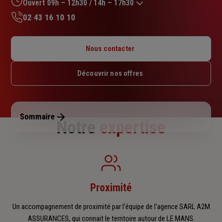
sur
Ouvert 09h – 12h30 / 14h – 17h30
5
02 43 16 10 10
étoiles
Lundi : 09h – 12h / 14h – 18h
Mardi : 09h – 12h30 / 14h – 17h30
Nous contacter
Mercredi : 09h – 12h30 / 14h – 17h30
Jeudi : 09h – 12h30 / 14h – 17h30
Découvrir nos offres
Vendredi : 09h – 12h / 14h – 18h
Samedi : Fermé
Dimanche : Fermé
Sommaire
Notre
expertise
Proximité
Un accompagnement de proximité par l'équipe de l'agence SARL A2M
ASSURANCES, qui connait le territoire autour de LE MANS.