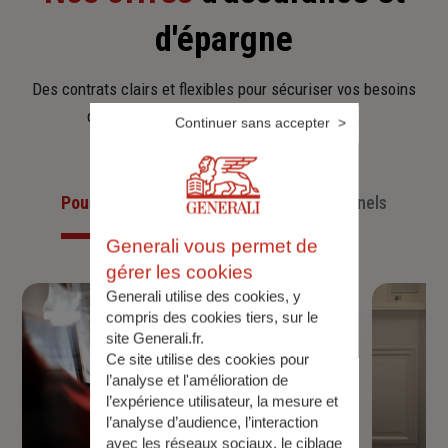
d'épargne
Des contrats clairs et flexibles pour sécuriser vos besoins
d’aujourd’hui et anticiper ceux de demain.
Continuer sans accepter
Pour les particuliers
Pour les professionnels
Generali vous permet de
gérer les cookies
Generali utilise des cookies, y
compris des cookies tiers, sur le
site Generali.fr.
Ce site utilise des cookies pour
l’analyse et l'amélioration de
l’expérience utilisateur, la mesure et
l’analyse d’audience, l’interaction
avec les réseaux sociaux, le ciblage