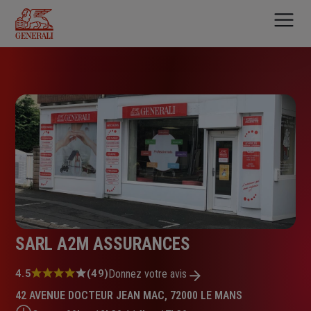
Aller
au
contenu
principal
SARL A2M ASSURANCES
Note
4.5
(49)
Donnez votre avis
:
42 AVENUE DOCTEUR JEAN MAC, 72000 LE MANS
4.5