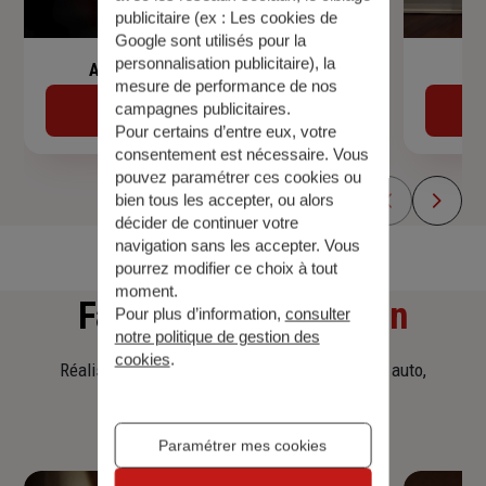
publicitaire (ex :
Les cookies de
Google sont utilisés pour la
personnalisation publicitaire
), la
Assurance de prêt immobilier
mesure de performance de nos
campagnes publicitaires.
Découvrir
Pour certains d’entre eux, votre
consentement est nécessaire. Vous
pouvez paramétrer ces cookies ou
bien tous les accepter, ou alors
décider de continuer votre
navigation sans les accepter. Vous
pourrez modifier ce choix à tout
moment.
Faites
une simulation
Pour plus d’information,
consulter
notre politique de gestion des
cookies
.
Réalisez une simulation tarifaire d'assurance, auto,
habitation, prêt immobilier.
Paramétrer mes cookies