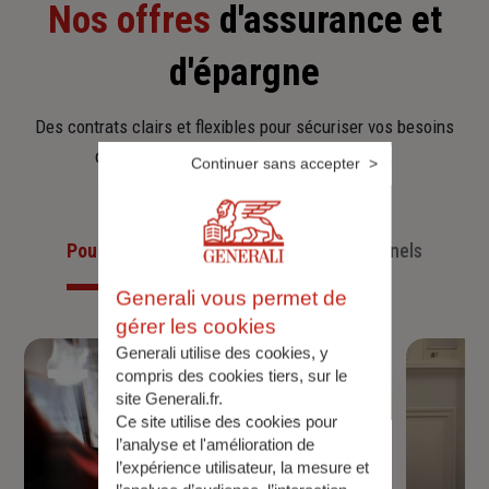
Nos offres
d'assurance et
d'épargne
Des contrats clairs et flexibles pour sécuriser vos besoins
d’aujourd’hui et anticiper ceux de demain.
Continuer sans accepter
Pour les particuliers
Pour les professionnels
Generali vous permet de
gérer les cookies
Generali utilise des cookies, y
compris des cookies tiers, sur le
site Generali.fr.
Ce site utilise des cookies pour
l’analyse et l'amélioration de
l’expérience utilisateur, la mesure et