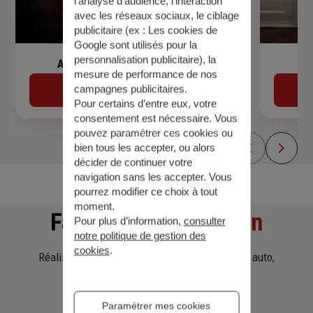
l’analyse d’audience, l’interaction
avec les réseaux sociaux, le ciblage
publicitaire (ex :
Les cookies de
Google sont utilisés pour la
personnalisation publicitaire
), la
Assurance de prêt immobilier
mesure de performance de nos
campagnes publicitaires.
Découvrir
Pour certains d’entre eux, votre
consentement est nécessaire. Vous
pouvez paramétrer ces cookies ou
bien tous les accepter, ou alors
décider de continuer votre
navigation sans les accepter. Vous
pourrez modifier ce choix à tout
moment.
Faites
une simulation
Pour plus d’information,
consulter
notre politique de gestion des
cookies
.
Réalisez une simulation tarifaire d'assurance, auto,
habitation, prêt immobilier.
Paramétrer mes cookies