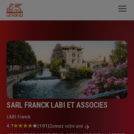
Aller
au
contenu
principal
SARL FRANCK LABI ET ASSOCIES
LABI Franck
Note
4.7
(101)
Donnez votre avis
: