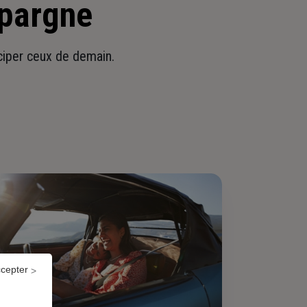
épargne
iciper ceux de demain.
ccepter