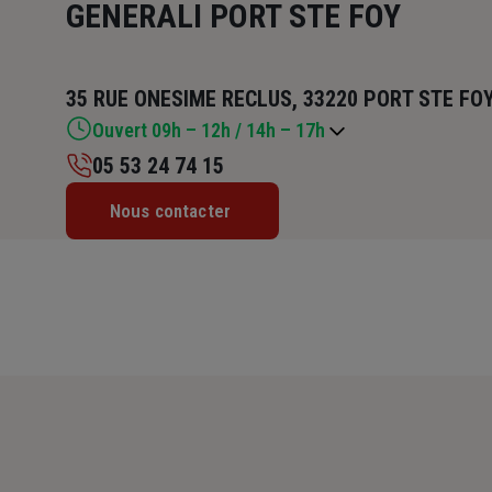
GENERALI PORT STE FOY
35 RUE ONESIME RECLUS, 33220 PORT STE FO
Ouvert 09h – 12h / 14h – 17h
05 53 24 74 15
Lundi : Fermé
Nous contacter
Mardi : 09h – 12h / 14h – 17h
Mercredi : 09h – 12h / 14h – 17h
Jeudi : Fermé
Vendredi : 09h – 12h / 14h – 17h
Samedi : 09h – 12h
Dimanche : Fermé