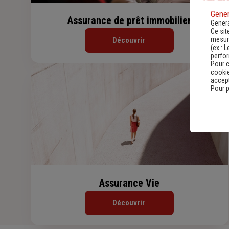
Gener
Assurance de prêt immobilier
Genera
Ce sit
mesure
Découvrir
(ex :
L
perfo
Pour c
cookie
accept
Pour p
Assurance Vie
Découvrir