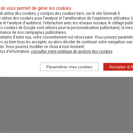
ali vous permet de gérer les cookies
Assurance Habitation
li utilise des cookies, y compris des cookies tiers, sur le site Generali.fr.
e utilise des cookies pour l’analyse et l'amélioration de l’expérience utilisateur, l
 et l’analyse d’audience, l’interaction avec les réseaux sociaux, le ciblage publi
Découvrir
es cookies de Google sont utilisés pour la personnalisation publicitaire
), la me
rmance de nos campagnes publicitaires.
ertains d’entre eux, votre consentement est nécessaire. Vous pouvez paramétr
s ou bien tous les accepter, ou alors décider de continuer votre navigation san
er. Vous pourrez modifier ce choix à tout moment.
lus d’information,
consulter notre politique de gestion des cookies
.
Paramétrer mes cookies
Accepter & 