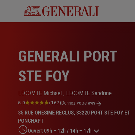
Aller
au
contenu
principal
GENERALI PORT
STE FOY
LECOMTE Michael , LECOMTE Sandrine
Note
5.0
(167)
Donnez votre avis
:
35 RUE ONESIME RECLUS, 33220 PORT STE FOY ET
5.0
sur
PONCHAPT
5
Ouvert 09h – 12h / 14h – 17h
étoiles