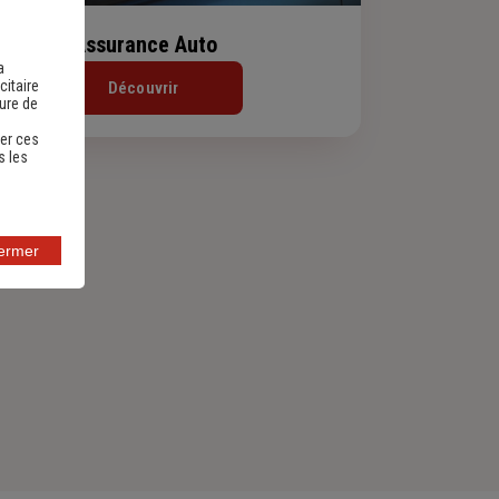
Assurance Auto
a
citaire
Découvrir
sure de
er ces
s les
fermer