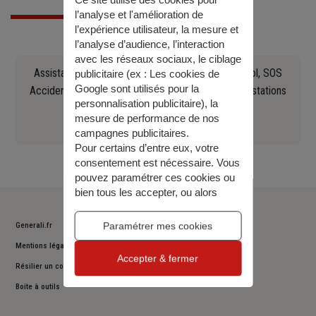
Ce site utilise des cookies pour
l’analyse et l'amélioration de
l’expérience utilisateur, la mesure et
l’analyse d’audience, l’interaction
avec les réseaux sociaux, le ciblage
Assistance en cas d'accident, crevaison, panne, vol, SOS
publicitaire (ex :
Les cookies de
Google sont utilisés pour la
Accident Europ Assistance Constat, recherche de stations
personnalisation publicitaire
), la
Essence, remorquage (...)
mesure de performance de nos
0141858483
campagnes publicitaires.
Pour certains d’entre eux, votre
consentement est nécessaire. Vous
pouvez paramétrer ces cookies ou
bien tous les accepter, ou alors
décider de continuer votre
navigation sans les accepter. Vous
Paramétrer mes cookies
Generali.fr
pourrez modifier ce choix à tout
Mentions légales
moment.
Accepter & fermer
Pour plus d’information,
consulter
Résilier un contrat
notre politique de gestion des
Boite à outils
cookies
.