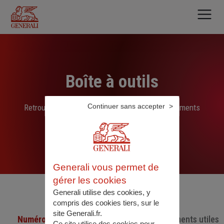
Aller
au
contenu
principal
Boîte à outils
Continuer sans accepter
Retrouvez ici les liens, N° de téléphone et documents
sélectionnés par nos soins
Generali vous permet de
gérer les cookies
Generali utilise des cookies, y
compris des cookies tiers, sur le
site Generali.fr.
Numéro de téléphone utiles
Documents utiles