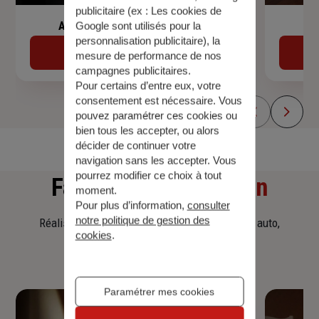
publicitaire (ex :
Les cookies de
Assurance de prêt immobilier
Google sont utilisés pour la
personnalisation publicitaire
), la
Découvrir
mesure de performance de nos
campagnes publicitaires.
Pour certains d’entre eux, votre
consentement est nécessaire. Vous
pouvez paramétrer ces cookies ou
bien tous les accepter, ou alors
décider de continuer votre
navigation sans les accepter. Vous
pourrez modifier ce choix à tout
Faites
une simulation
moment.
Pour plus d’information,
consulter
notre politique de gestion des
Réalisez une simulation tarifaire d'assurance, auto,
cookies
.
habitation, prêt immobilier.
Paramétrer mes cookies