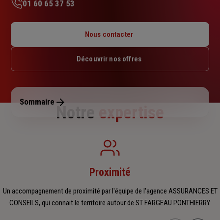
01 60 65 37 53
Lundi : 00h – 18h
Mardi : 09h30 – 12h30 / 14h – 18h
Nous contacter
Mercredi : 10h – 12h30 / 14h – 18h
Jeudi : 10h – 12h30 / 14h – 18h
Découvrir nos offres
Vendredi : 10h – 12h30 / 14h – 18h
Samedi : 09h30 – 12h30
Dimanche : Fermé
Sommaire
Notre
expertise
Proximité
Un accompagnement de proximité par l'équipe de l'agence ASSURANCES ET
CONSEILS, qui connait le territoire autour de ST FARGEAU PONTHIERRY.