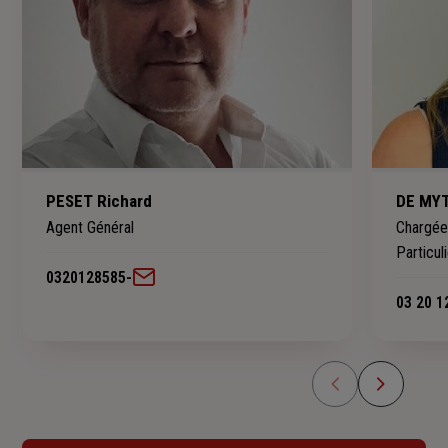
PESET Richard
DE MY
Agent Général
Chargée 
Particul
0320128585
-
03 20 1