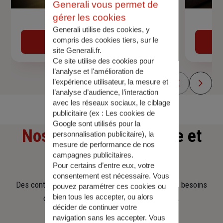
Generali vous permet de
gérer les cookies
Devis assurance auto
Generali utilise des cookies, y
compris des cookies tiers, sur le
Obtenir une estimation
site Generali.fr.
Ce site utilise des cookies pour
l’analyse et l'amélioration de
l’expérience utilisateur, la mesure et
l’analyse d’audience, l’interaction
avec les réseaux sociaux, le ciblage
publicitaire (ex :
Les cookies de
Google sont utilisés pour la
Nos offres
d'assurance et
personnalisation publicitaire
), la
mesure de performance de nos
d'épargne
campagnes publicitaires.
Pour certains d’entre eux, votre
consentement est nécessaire. Vous
Des contrats clairs et flexibles pour sécuriser vos besoins
pouvez paramétrer ces cookies ou
bien tous les accepter, ou alors
d’aujourd’hui et anticiper ceux de demain.
décider de continuer votre
navigation sans les accepter. Vous