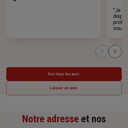
5
""
étoiles
"Je re
dispon
profes
souscr
Voir tous les avis
Laisser un avis
Notre adresse
et nos