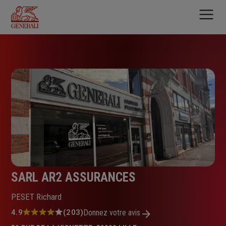
Aller
au
contenu
principal
SARL AR2 ASSURANCES
PESET Richard
Note
4.9
(203)
Donnez votre avis
: