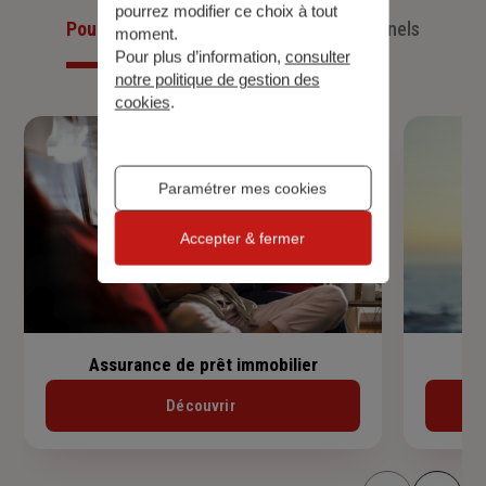
pourrez modifier ce choix à tout
Pour les particuliers
Pour les professionnels
moment.
Pour plus d’information,
consulter
notre politique de gestion des
cookies
.
Paramétrer mes cookies
Accepter & fermer
Assurance de prêt immobilier
Découvrir