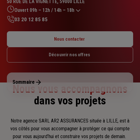
50 RUE DE LA VIGNETTE, 59000 LILLE
4.9
sur
Ouvert 09h – 12h / 14h – 18h
5
03 20 12 85 85
étoiles
Lundi : 09h – 12h / 14h – 18h
Mardi : 09h – 12h / 14h – 18h
Nous contacter
Mercredi : 09h – 12h / 14h – 18h
Jeudi : 09h – 12h / 14h – 18h
Découvrir nos offres
Vendredi : 09h – 12h / 14h – 18h
Samedi : Fermé
Dimanche : Fermé
Sommaire
Nous vous accompagnons
dans vos projets
Notre agence SARL AR2 ASSURANCES située à LILLE, est à
vos côtés pour vous accompagner
à protéger ce qui compte
pour vous aujourd’hui et construire vos projets de demain.