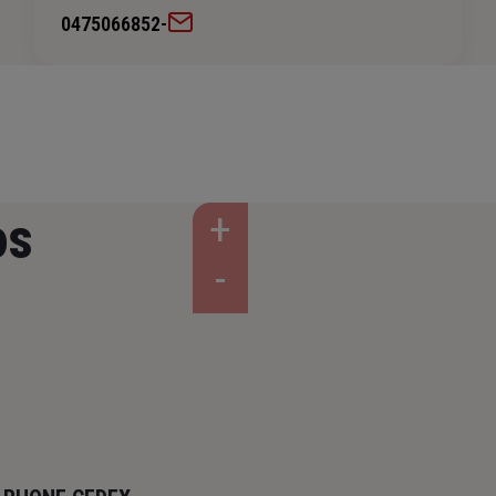
0475066852
-
os