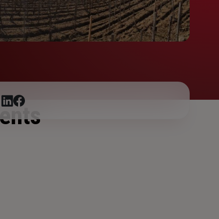
r
ents