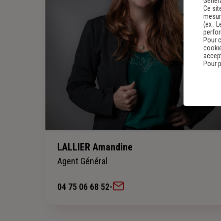
Genera
Ce sit
mesure
(ex :
L
perfo
Pour c
cookie
accept
Pour p
LALLIER Amandine
Agent Général
04 75 06 68 52
-