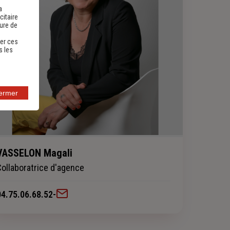
a
citaire
sure de
er ces
s les
fermer
VASSELON Magali
Collaboratrice d'agence
04.75.06.68.52
-