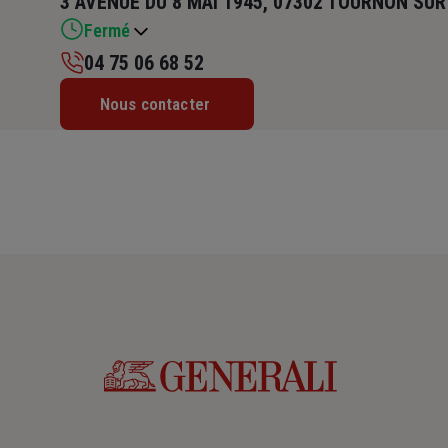
3 AVENUE DU 8 MAI 1945, 07302 TOURNON SU
Fermé
04 75 06 68 52
Lundi : 09h – 12h / 14h – 17h
Nous contacter
Mardi : 09h – 12h / 14h – 17h
Mercredi : 09h – 12h
Jeudi : 09h – 12h / 14h – 17h
Vendredi : 09h – 12h / 14h – 17h
Samedi : Fermé
Dimanche : Fermé