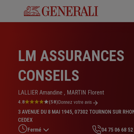
Aller
au
contenu
principal
LM ASSURANCES
CONSEILS
LALLIER Amandine , MARTIN Florent
Note
4.8
(58)
Donnez votre avis
:
3 AVENUE DU 8 MAI 1945, 07302 TOURNON SUR RHO
4.8
sur
CEDEX
5
Fermé
04 75 06 68 52
étoiles