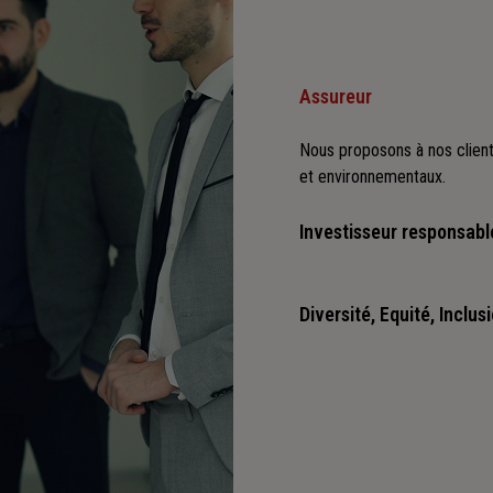
Assureur
Nous proposons à nos client
et environnementaux.
Investisseur responsabl
Nous sommes convaincus qu'i
positives : cette vision es
Diversité, Equité, Inclus
Nous faisons de la diversité,