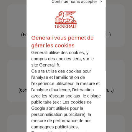
Continuer sans accepter
Besoin d'une assistance
(En cas d'accident, bris de glace, un conseil..)
Generali vous permet de
gérer les cookies
Generali utilise des cookies, y
compris des cookies tiers, sur le
site Generali.fr.
Ce site utilise des cookies pour
l’analyse et l'amélioration de
Demande d'information
l’expérience utilisateur, la mesure et
(concernant une actualité, une réglementation...)
l’analyse d’audience, l’interaction
avec les réseaux sociaux, le ciblage
publicitaire (ex :
Les cookies de
Google sont utilisés pour la
personnalisation publicitaire
), la
mesure de performance de nos
campagnes publicitaires.