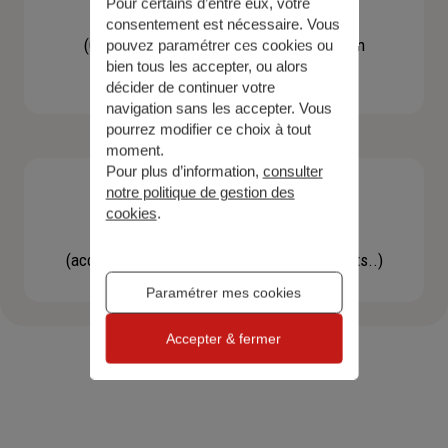
Pour certains d’entre eux, votre
Contacter un agent
consentement est nécessaire. Vous
(Obtenir un devis, une information, faire un
pouvez paramétrer ces cookies ou
bien tous les accepter, ou alors
bilan...)
décider de continuer votre
navigation sans les accepter. Vous
pourrez modifier ce choix à tout
moment.
Pour plus d’information,
consulter
notre politique de gestion des
cookies
.
Effectuer une démarche
(accéder à l'espace client, gérer mes contrats..)
Paramétrer mes cookies
Accepter & fermer