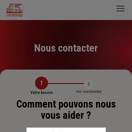
Aller
au
contenu
principal
Nous contacter
1
2
Vos coordonnées
Votre besoin
Comment pouvons nous
vous aider ?