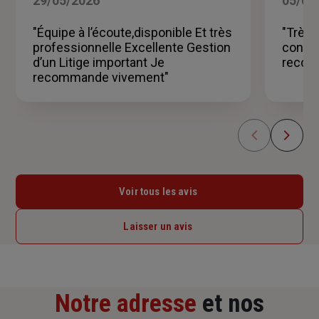
29/05/2026
05/04
sur
5
"Équipe à l’écoute,disponible Et très
"Très 
étoiles
professionnelle Excellente Gestion
consei
d’un Litige important Je
recom
recommande vivement"
Voir tous les avis
Laisser un avis
Notre adresse
et nos