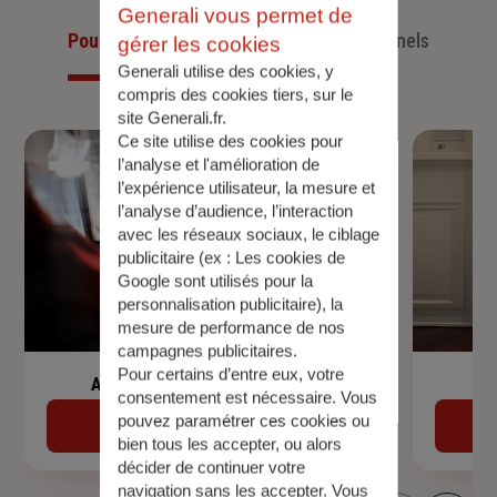
Generali vous permet de
Pour les particuliers
Pour les professionnels
gérer les cookies
Generali utilise des cookies, y
compris des cookies tiers, sur le
site Generali.fr.
Ce site utilise des cookies pour
l’analyse et l'amélioration de
l’expérience utilisateur, la mesure et
l’analyse d’audience, l’interaction
avec les réseaux sociaux, le ciblage
publicitaire (ex :
Les cookies de
Google sont utilisés pour la
personnalisation publicitaire
), la
mesure de performance de nos
campagnes publicitaires.
Pour certains d’entre eux, votre
Assurance de prêt immobilier
consentement est nécessaire. Vous
pouvez paramétrer ces cookies ou
Découvrir
bien tous les accepter, ou alors
décider de continuer votre
navigation sans les accepter. Vous