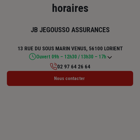
horaires
JB JEGOUSSO ASSURANCES
13 RUE DU SOUS MARIN VENUS, 56100 LORIENT
Ouvert 09h – 12h30 / 13h30 – 17h
02 97 64 26 64
Lundi : 09h – 12h30 / 13h30 – 18h
Nous contacter
Mardi : 09h – 12h30 / 13h30 – 18h
Mercredi : 09h – 12h30 / 13h30 – 18h
Jeudi : 09h – 12h30 / 13h30 – 18h
Vendredi : 09h – 12h30 / 13h30 – 17h
Samedi : Fermé
Dimanche : Fermé