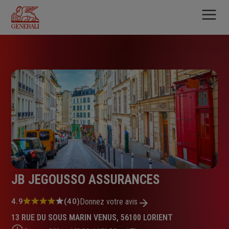
Aller
au
contenu
principal
JB JEGOUSSO ASSURANCES
Note
4.9
(40)
Donnez votre avis
:
13 RUE DU SOUS MARIN VENUS, 56100 LORIENT
4.9