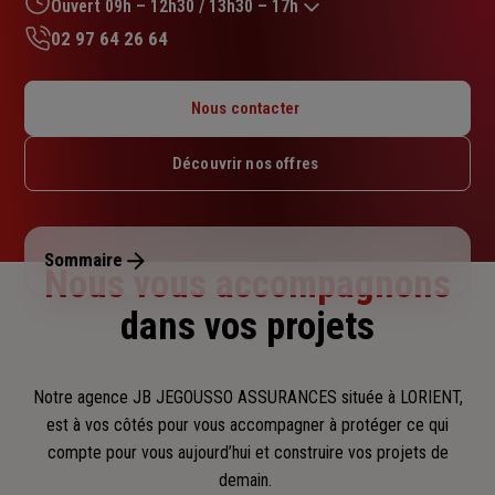
sur
Ouvert 09h – 12h30 / 13h30 – 17h
5
02 97 64 26 64
étoiles
Lundi : 09h – 12h30 / 13h30 – 18h
Mardi : 09h – 12h30 / 13h30 – 18h
Nous contacter
Mercredi : 09h – 12h30 / 13h30 – 18h
Jeudi : 09h – 12h30 / 13h30 – 18h
Découvrir nos offres
Vendredi : 09h – 12h30 / 13h30 – 17h
Samedi : Fermé
Dimanche : Fermé
Sommaire
Nous vous accompagnons
dans vos projets
Notre agence JB JEGOUSSO ASSURANCES située à LORIENT,
est à vos côtés pour vous accompagner
à protéger ce qui
compte pour vous aujourd’hui et construire vos projets de
demain.