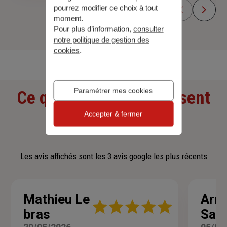
pourrez modifier ce choix à tout
moment.
Pour plus d’information,
consulter
notre politique de gestion des
Découvrir toutes nos offres
cookies
.
Paramétrer mes cookies
Ce que nos clients pensent
Accepter & fermer
de nous
Les avis affichés sont les 3 avis google les plus récents
Mathieu Le
Arn
Note
bras
Sau
:
5