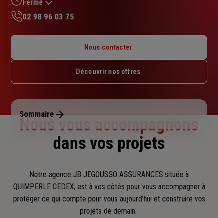
Fermé
02 98 96 03 75
Lundi : 09h – 12h / 14h – 18h
Mardi : 09h – 12h / 14h – 18h
Nous contacter
Mercredi : 09h – 12h / 14h – 18h
Jeudi : 09h – 12h / 14h – 18h
Découvrir nos offres
Vendredi : 09h – 12h / 14h – 17h
Samedi : Fermé
Dimanche : Fermé
Sommaire
Nous vous accompagnons
dans vos projets
Notre agence JB JEGOUSSO ASSURANCES située à
QUIMPERLE CEDEX, est à vos côtés pour vous accompagner
à
protéger ce qui compte pour vous aujourd’hui et construire vos
projets de demain.