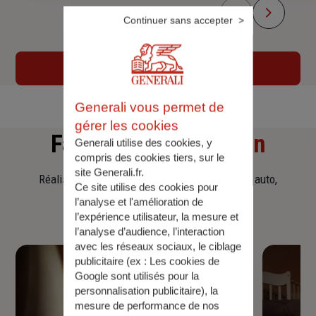
Continuer sans accepter
En savoir plus sur l'agence
Generali vous permet de
gérer les cookies
Faites
une simulation
Generali utilise des cookies, y
compris des cookies tiers, sur le
site Generali.fr.
Réalisez une simulation tarifaire d'assurance, auto,
Ce site utilise des cookies pour
habitation, prêt immobilier.
l’analyse et l'amélioration de
l’expérience utilisateur, la mesure et
l’analyse d’audience, l’interaction
avec les réseaux sociaux, le ciblage
publicitaire (ex :
Les cookies de
Google sont utilisés pour la
personnalisation publicitaire
), la
mesure de performance de nos