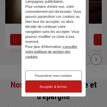
campagnes publicitaires.
Pour certains d’entre eux, votre
consentement est nécessaire. Vous
pouvez paramétrer ces cookies ou
bien tous les accepter, ou alors
décider de continuer votre
Devis assurance auto
navigation sans les accepter. Vous
pourrez modifier ce choix à tout
Obtenir une estimation
moment.
Pour plus d’information,
consulter
notre politique de gestion des
cookies
.
Paramétrer mes cookies
Nos offres
d'assurance et
Accepter & fermer
d'épargne