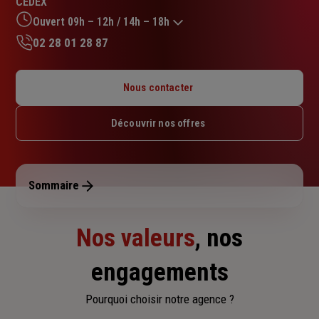
CEDEX
sur
5
Ouvert 09h – 12h / 14h – 18h
étoiles
02 28 01 28 87
Lundi : 09h – 12h / 14h – 18h
Mardi : 09h – 12h / 14h – 18h
Nous contacter
Mercredi : 09h – 12h / 14h – 18h
Jeudi : 09h – 12h / 14h – 18h
Découvrir nos offres
Vendredi : 09h – 12h / 14h – 18h
Samedi : Fermé
Dimanche : Fermé
Sommaire
Nos valeurs
, nos
engagements
Pourquoi choisir notre agence ?