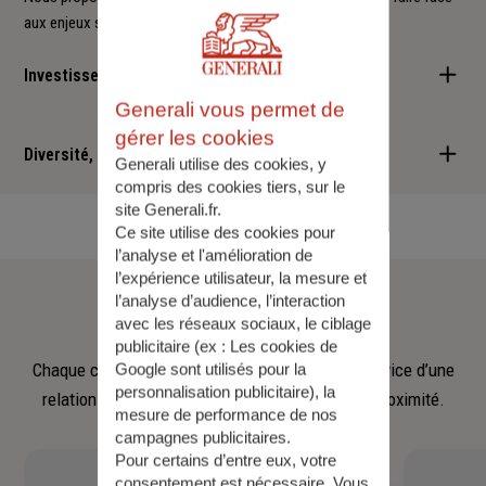
aux enjeux sociétaux et environnementaux.
Investisseur responsable
Generali vous permet de
Nous sommes convaincus qu'il est possible d'allier performance
gérer les cookies
financière et retombées positives : cette vision est au cœur des
Diversité, Equité, Inclusion
Generali utilise des cookies, y
services que nous vous proposons.
compris des cookies tiers, sur le
Nous faisons de la diversité, de l'équité et de l'inclusion un
site Generali.fr.
engagement quotidien.
Ce site utilise des cookies pour
l’analyse et l'amélioration de
l’expérience utilisateur, la mesure et
Notre
équipe
l’analyse d’audience, l’interaction
avec les réseaux sociaux, le ciblage
publicitaire (ex :
Les cookies de
Chaque collaborateur met son savoir‑faire au service d’une
Google sont utilisés pour la
personnalisation publicitaire
), la
relation fondée sur l’écoute, la confiance et la proximité.
mesure de performance de nos
campagnes publicitaires.
Pour certains d’entre eux, votre
consentement est nécessaire. Vous