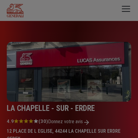
Aller
au
contenu
principal
LA CHAPELLE - SUR - ERDRE
Note
4.9
(30)
Donnez votre avis
:
12 PLACE DE L EGLISE, 44244 LA CHAPELLE SUR ERDRE
4.9