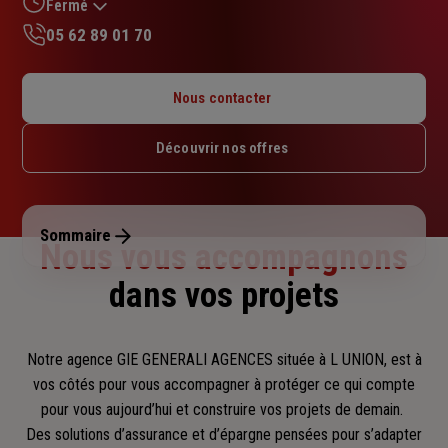
sur
Fermé
5
05 62 89 01 70
étoiles
Lundi : 09h – 12h / 13h30 – 17h
Mardi : 09h – 12h / 13h30 – 17h
Nous contacter
Mercredi : 09h – 12h / 13h30 – 17h
Jeudi : 09h – 12h
Découvrir nos offres
Vendredi : 09h – 12h / 13h30 – 16h
Samedi : Fermé
Dimanche : Fermé
Sommaire
Nous vous accompagnons
dans vos projets
Notre agence GIE GENERALI AGENCES située à L UNION, est à
vos côtés pour vous accompagner
à protéger ce qui compte
pour vous aujourd’hui et construire vos projets de demain.
Des solutions d’assurance et d’épargne pensées pour s’adapter