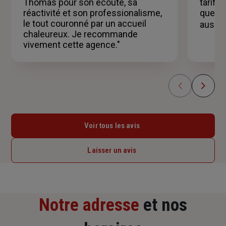
Thomas pour son écoute, sa
tarifs 
réactivité et son professionalisme,
que je
le tout couronné par un accueil
aussi 
chaleureux. Je recommande
vivement cette agence."
Voir tous les avis
Laisser un avis
Notre adresse
et nos