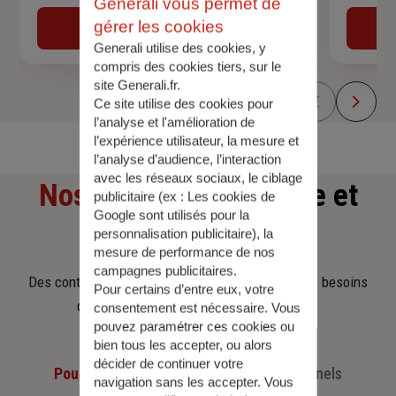
Generali vous permet de
gérer les cookies
Obtenir une estimation
Generali utilise des cookies, y
compris des cookies tiers, sur le
site Generali.fr.
Ce site utilise des cookies pour
l’analyse et l'amélioration de
l’expérience utilisateur, la mesure et
l’analyse d’audience, l’interaction
avec les réseaux sociaux, le ciblage
Nos offres
d'assurance et
publicitaire (ex :
Les cookies de
Google sont utilisés pour la
d'épargne
personnalisation publicitaire
), la
mesure de performance de nos
campagnes publicitaires.
Des contrats clairs et flexibles pour sécuriser vos besoins
Pour certains d’entre eux, votre
d’aujourd’hui et anticiper ceux de demain.
consentement est nécessaire. Vous
pouvez paramétrer ces cookies ou
bien tous les accepter, ou alors
décider de continuer votre
Pour les particuliers
Pour les professionnels
navigation sans les accepter. Vous