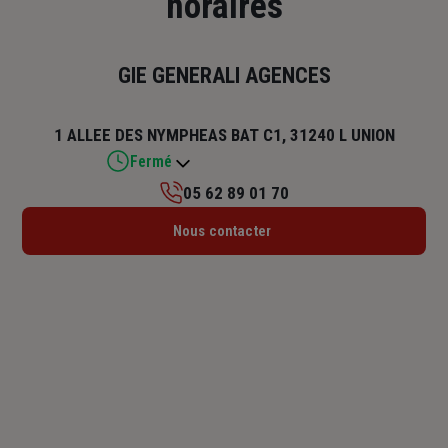
horaires
GIE GENERALI AGENCES
1 ALLEE DES NYMPHEAS BAT C1, 31240 L UNION
Fermé
05 62 89 01 70
Lundi : 09h – 12h / 13h30 – 17h
Nous contacter
Mardi : 09h – 12h / 13h30 – 17h
Mercredi : 09h – 12h / 13h30 – 17h
Jeudi : 09h – 12h
Vendredi : 09h – 12h / 13h30 – 16h
Samedi : Fermé
Dimanche : Fermé