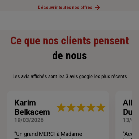
Découvrir toutes nos offres
Ce que nos clients pensent
de nous
Les avis affichés sont les 3 avis google les plus récents
Karim
Alle
Note
Belkacem
Duc
:
5
19/03/2026
13/03
sur
5
"Un grand MERCI à Madame
"Acceui
étoiles