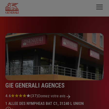
Aller
au
contenu
principal
GIE GENERALI AGENCES
Note
4.6
(37)
Donnez votre avis
:
1 ALLEE DES NYMPHEAS BAT C1, 31240 L UNION
4.6