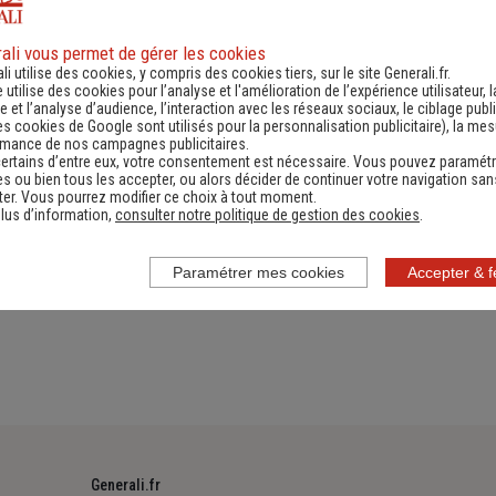
ali vous permet de gérer les cookies
li utilise des cookies, y compris des cookies tiers, sur le site Generali.fr.
es
Numéro de téléphone utiles
Documen
e utilise des cookies pour l’analyse et l'amélioration de l’expérience utilisateur, l
 et l’analyse d’audience, l’interaction avec les réseaux sociaux, le ciblage publi
es cookies de Google sont utilisés pour la personnalisation publicitaire
), la me
rmance de nos campagnes publicitaires.
ertains d’entre eux, votre consentement est nécessaire. Vous pouvez paramétr
s ou bien tous les accepter, ou alors décider de continuer votre navigation san
er. Vous pourrez modifier ce choix à tout moment.
 protection des données
lus d’information,
consulter notre politique de gestion des cookies
.
Paramétrer mes cookies
Accepter & 
Generali.fr