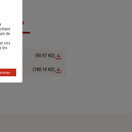
ts utiles
a
citaire
sure de
er ces
s les
(90.97 KO)
(180.14 KO)
fermer