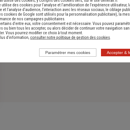
li utilise des cookies, y compris des cookies tiers, sur le site Generali.fr.
e utilise des cookies pour l’analyse et l'amélioration de l’expérience utilisateur, l
 et l’analyse d’audience, l’interaction avec les réseaux sociaux, le ciblage publi
es cookies de Google sont utilisés pour la personnalisation publicitaire
), la me
rmance de nos campagnes publicitaires.
ertains d’entre eux, votre consentement est nécessaire. Vous pouvez paramétr
s ou bien tous les accepter, ou alors décider de continuer votre navigation san
er. Vous pourrez modifier ce choix à tout moment.
lus d’information,
consulter notre politique de gestion des cookies
.
Paramétrer mes cookies
Accepter & 