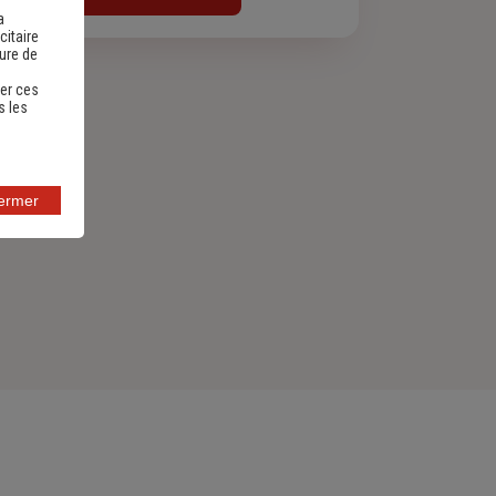
a
citaire
sure de
er ces
s les
fermer