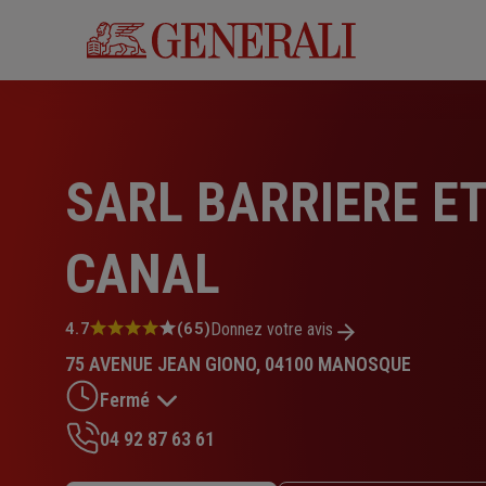
Aller
au
contenu
principal
SARL BARRIERE E
CANAL
Note
4.7
(65)
Donnez votre avis
:
75 AVENUE JEAN GIONO, 04100 MANOSQUE
4.7
sur
Fermé
5
étoiles
04 92 87 63 61
Lundi : 09h – 12h / 14h – 17h30