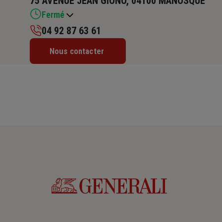
75 AVENUE JEAN GIONO, 04100 MANOSQUE
Fermé
04 92 87 63 61
Lundi : 09h – 12h / 14h – 17h30
Nous contacter
Mardi : 09h – 12h / 14h – 17h30
Mercredi : 09h – 12h / 14h – 17h30
Jeudi : 09h – 12h / 14h – 17h30
Vendredi : 09h – 12h / 14h – 17h30
Samedi : Fermé
Dimanche : Fermé