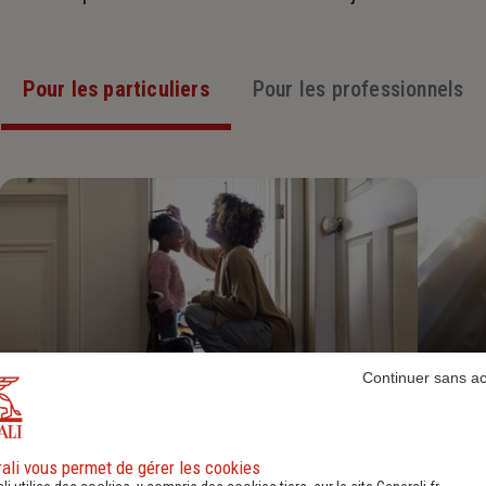
Pour les particuliers
Pour les professionnels
Continuer sans a
Assurance Habitation
ali vous permet de gérer les cookies
Découvrir