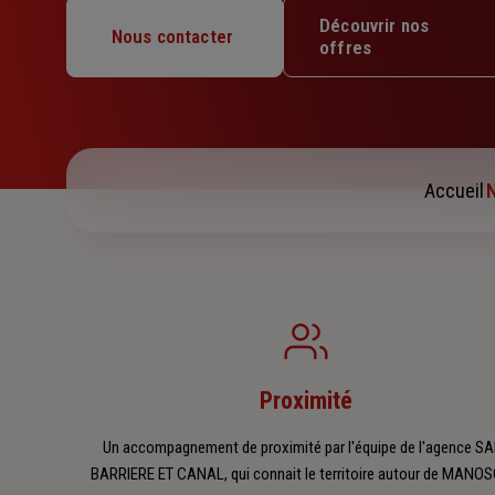
Mardi : 09h – 12h / 14h – 17h30
Découvrir nos
Mercredi : 09h – 12h / 14h – 17h30
Nous contacter
offres
Jeudi : 09h – 12h / 14h – 17h30
Vendredi : 09h – 12h / 14h – 17h30
Samedi : Fermé
Dimanche : Fermé
Accueil
N
Proximité
Un accompagnement de proximité par l'équipe de l'agence S
BARRIERE ET CANAL, qui connait le territoire autour de MANO