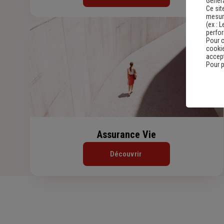
Genera
Ce sit
mesure
(ex :
L
perfo
Pour c
cookie
accept
Pour p
Assurance Vie
Découvrir