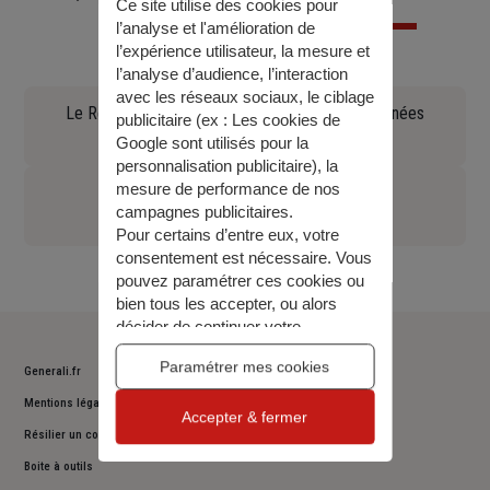
Ce site utilise des cookies pour
l’analyse et l'amélioration de
l’expérience utilisateur, la mesure et
l’analyse d’audience, l’interaction
avec les réseaux sociaux, le ciblage
Le Règlement général sur la protection des données
publicitaire (ex :
Les cookies de
(90.97 KO)
Google sont utilisés pour la
personnalisation publicitaire
), la
mesure de performance de nos
Règlement durabilité
campagnes publicitaires.
(180.14 KO)
Pour certains d’entre eux, votre
consentement est nécessaire. Vous
pouvez paramétrer ces cookies ou
bien tous les accepter, ou alors
décider de continuer votre
navigation sans les accepter. Vous
Paramétrer mes cookies
pourrez modifier ce choix à tout
Generali.fr
moment.
Mentions légales
Accepter & fermer
Pour plus d’information,
consulter
Résilier un contrat
notre politique de gestion des
cookies
.
Boite à outils