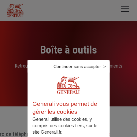
Aller
au
contenu
principal
Boîte à outils
Retrouvez ici les liens, N° de téléphone et documents
Continuer sans accepter
sélectionnés par nos soins
Generali vous permet de
gérer les cookies
Generali utilise des cookies, y
compris des cookies tiers, sur le
site Generali.fr.
o de téléphone utiles
Documents utiles