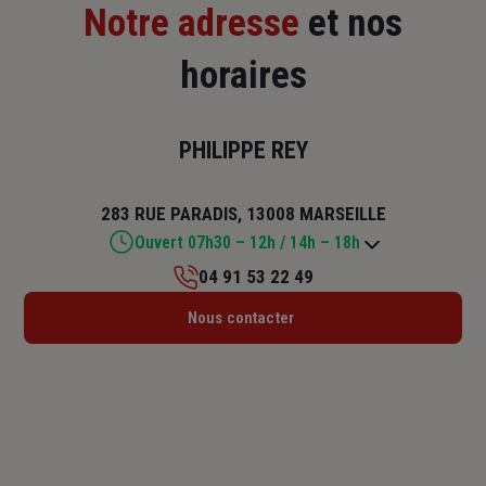
Notre adresse
et nos
horaires
PHILIPPE REY
283 RUE PARADIS, 13008 MARSEILLE
Ouvert 07h30 – 12h / 14h – 18h
04 91 53 22 49
Lundi : 07h30 – 12h / 14h – 18h
Nous contacter
Mardi : 07h30 – 12h / 14h – 18h
Mercredi : 07h30 – 12h / 14h – 18h
Jeudi : 07h30 – 12h / 14h – 18h
Vendredi : 07h30 – 12h / 14h – 18h
Samedi : Fermé
Dimanche : Fermé