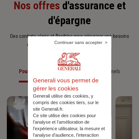
Nos offres
d'assurance et
d'épargne
Des contrats clairs et flexibles pour sécuriser vos besoins
Continuer sans accepter
d’aujourd’hui et anticiper ceux de demain.
Pour les particuliers
Pour les professionnels
Generali vous permet de
gérer les cookies
Generali utilise des cookies, y
compris des cookies tiers, sur le
site Generali.fr.
Ce site utilise des cookies pour
l’analyse et l'amélioration de
l’expérience utilisateur, la mesure et
l’analyse d’audience, l’interaction