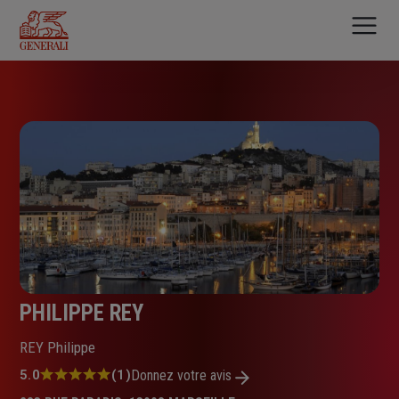
Aller
au
contenu
principal
PHILIPPE REY
REY Philippe
Note
5.0
(1)
Donnez votre avis
: