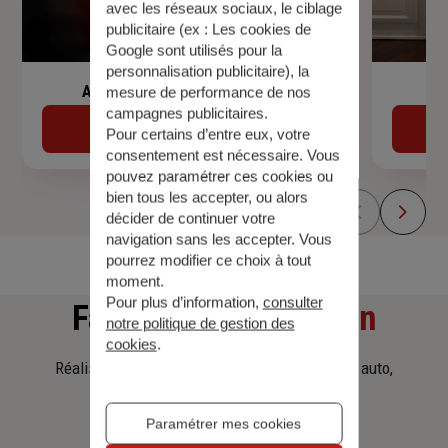
avec les réseaux sociaux, le ciblage
publicitaire (ex :
Les cookies de
Google sont utilisés pour la
personnalisation publicitaire
), la
Assurance de prêt immobilier
mesure de performance de nos
campagnes publicitaires.
Découvrir
Pour certains d’entre eux, votre
consentement est nécessaire. Vous
pouvez paramétrer ces cookies ou
bien tous les accepter, ou alors
décider de continuer votre
navigation sans les accepter. Vous
pourrez modifier ce choix à tout
moment.
Pour plus d’information,
consulter
Faites
une simulation
notre politique de gestion des
cookies
.
Réalisez une simulation tarifaire d'assurance, auto,
habitation, prêt immobilier.
Paramétrer mes cookies