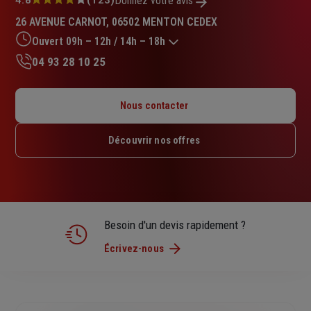
Note
Donnez votre avis
:
26 AVENUE CARNOT, 06502 MENTON CEDEX
4.8
sur
Ouvert 09h – 12h / 14h – 18h
5
04 93 28 10 25
étoiles
Lundi : 09h – 12h / 14h – 18h
Mardi : 09h – 12h / 14h – 18h
Nous contacter
Mercredi : 09h – 12h / 14h – 18h
Jeudi : 09h – 12h / 14h – 18h
Découvrir nos offres
Vendredi : 09h – 12h / 14h – 17h30
Samedi : Fermé
Dimanche : Fermé
Besoin d'un devis rapidement ?
Écrivez-nous