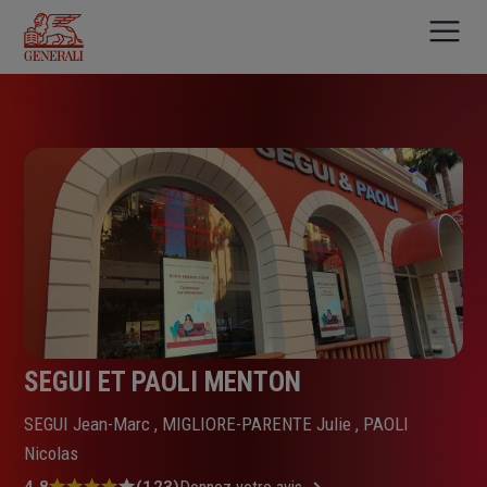
Aller
au
contenu
principal
SEGUI ET PAOLI MENTON
SEGUI Jean-Marc , MIGLIORE-PARENTE Julie , PAOLI
Nicolas
4.8
(123)