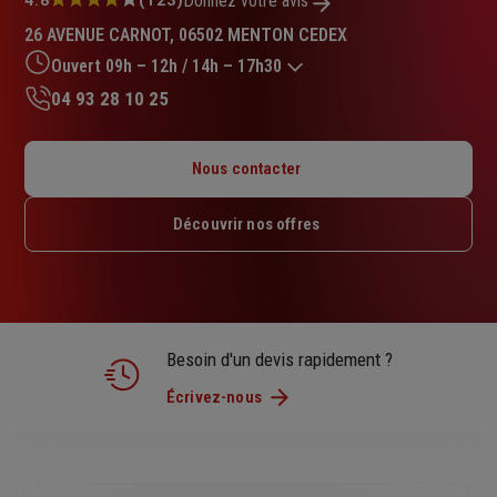
Note
Donnez votre avis
:
26 AVENUE CARNOT, 06502 MENTON CEDEX
4.8
sur
Ouvert 09h – 12h / 14h – 17h30
5
04 93 28 10 25
étoiles
Lundi : 09h – 12h / 14h – 18h
Mardi : 09h – 12h / 14h – 18h
Nous contacter
Mercredi : 09h – 12h / 14h – 18h
Jeudi : 09h – 12h / 14h – 18h
Découvrir nos offres
Vendredi : 09h – 12h / 14h – 17h30
Samedi : Fermé
Dimanche : Fermé
Besoin d'un devis rapidement ?
Écrivez-nous