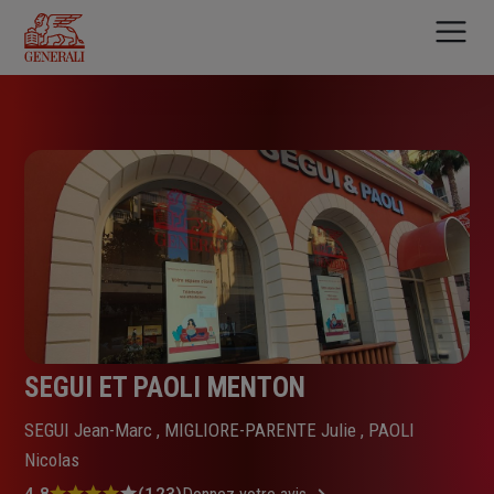
Aller
au
contenu
principal
SEGUI ET PAOLI MENTON
SEGUI Jean-Marc , MIGLIORE-PARENTE Julie , PAOLI
Nicolas
4.8
(123)