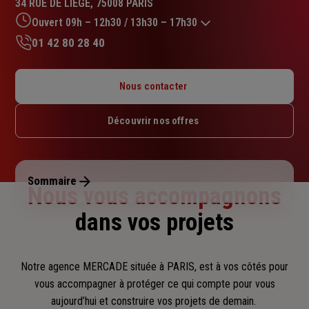
34 RUE DE LIEGE, 75008 PARIS
4.9
sur
Ouvert 09h – 12h30 / 13h30 – 17h30
5
01 42 80 28 40
étoiles
Lundi : 09h – 12h30 / 13h30 – 17h30
Mardi : 09h – 12h30 / 13h30 – 17h30
Nous contacter
Mercredi : 09h – 12h30 / 13h30 – 17h30
Jeudi : 09h – 12h30 / 13h30 – 17h30
Découvrir nos offres
Vendredi : 09h – 12h30 / 13h30 – 17h30
Samedi : Fermé
Dimanche : Fermé
Sommaire
Nous vous accompagnons
dans vos projets
Notre agence MERCADE située à PARIS, est à vos côtés pour
vous accompagner
à protéger ce qui compte pour vous
aujourd’hui et construire vos projets de demain.