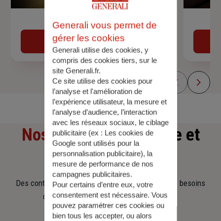
Devis assurance auto
Generali vous permet de
gérer les cookies
Obtenir une estimation
Generali utilise des cookies, y
compris des cookies tiers, sur le
site Generali.fr.
Ce site utilise des cookies pour
l’analyse et l'amélioration de
l’expérience utilisateur, la mesure et
l’analyse d’audience, l’interaction
avec les réseaux sociaux, le ciblage
Nos offres
d'assurance et
publicitaire (ex :
Les cookies de
Google sont utilisés pour la
d'épargne
personnalisation publicitaire
), la
mesure de performance de nos
campagnes publicitaires.
Des contrats clairs et flexibles pour sécuriser vos besoins
Pour certains d’entre eux, votre
consentement est nécessaire. Vous
d’aujourd’hui et anticiper ceux de demain.
pouvez paramétrer ces cookies ou
bien tous les accepter, ou alors