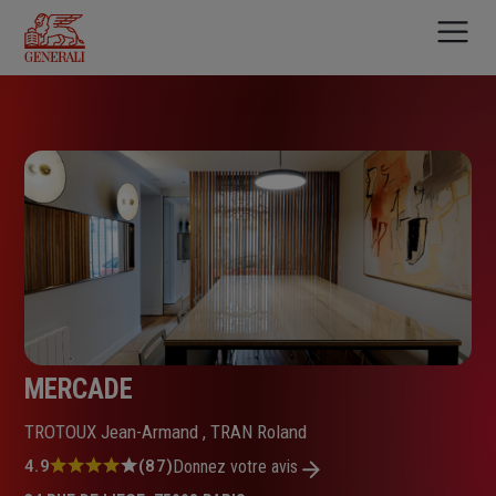
Aller
au
contenu
principal
MERCADE
TROTOUX Jean-Armand , TRAN Roland
Note
4.9
(87)
Donnez votre avis
: