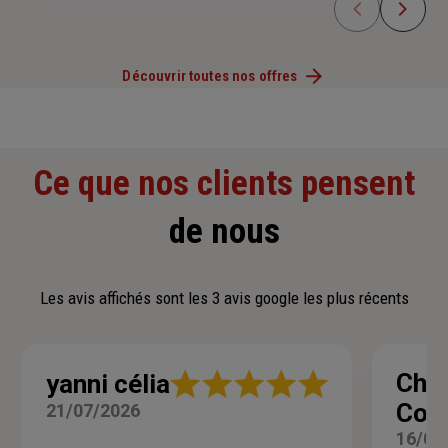
Découvrir toutes nos offres
Ce que nos clients pensent
de nous
Les avis affichés sont les 3 avis google les plus récents
Note
Char
yanni célia
:
Coll
21/07/2026
5
sur
16/07