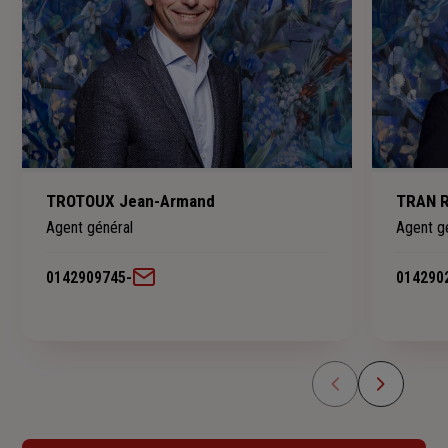
TROTOUX Jean-Armand
TRAN R
Agent général
Agent g
0142909745
-
014290