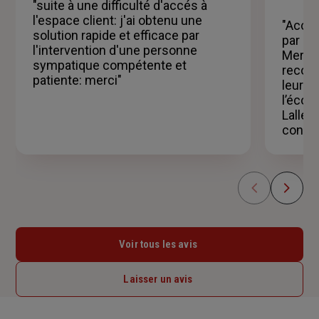
5
"suite à une difficulté d'accés à
étoiles
l'espace client: j'ai obtenu une
"Acco
solution rapide et efficace par
par Ge
l'intervention d'une personne
Mercad
sympatique compétente et
recomm
patiente: merci"
leur f
l’écou
Lallé 
consei
Voir tous les avis
Laisser un avis