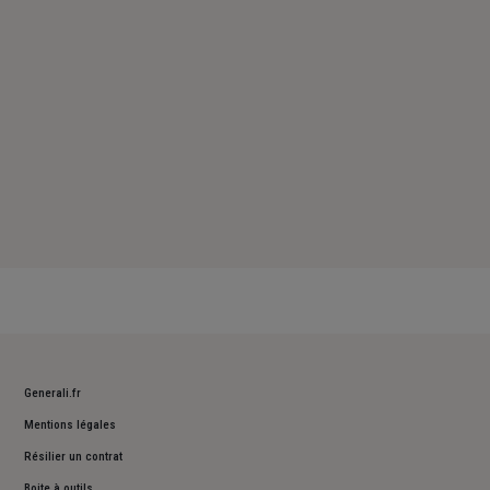
Dimanche : Fermé
Generali.fr
Mentions légales
Résilier un contrat
Boite à outils