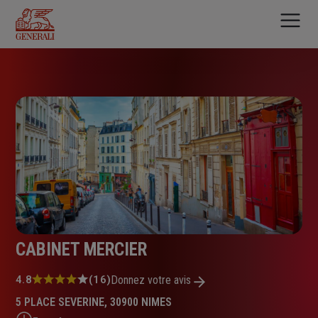
Aller
au
contenu
principal
CABINET MERCIER
Note
4.8
(16)
Donnez votre avis
:
5 PLACE SEVERINE, 30900 NIMES
4.8