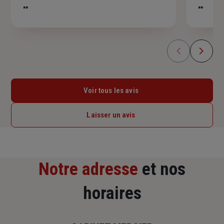
5
""
""
étoiles
Voir tous les avis
Laisser un avis
Notre adresse
et nos
horaires