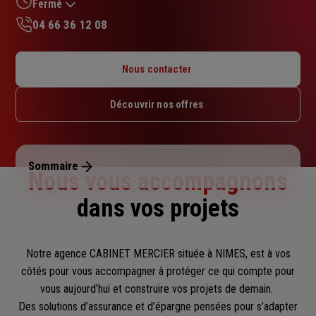
sur
Fermé
5
04 66 36 12 08
étoiles
Lundi : 08h30 – 12h / 14h – 18h
Mardi : 08h30 – 12h / 14h – 18h
Nous contacter
Mercredi : 08h30 – 12h / 14h – 18h
Jeudi : 08h30 – 12h / 14h – 18h
Découvrir nos offres
Vendredi : 08h30 – 12h / 14h – 18h
Samedi : Fermé
Dimanche : Fermé
Sommaire
Nous vous accompagnons
dans vos projets
Notre agence CABINET MERCIER située à NIMES, est à vos
côtés pour vous accompagner
à protéger ce qui compte pour
vous aujourd’hui et construire vos projets de demain.
Des solutions d’assurance et d’épargne pensées pour s’adapter