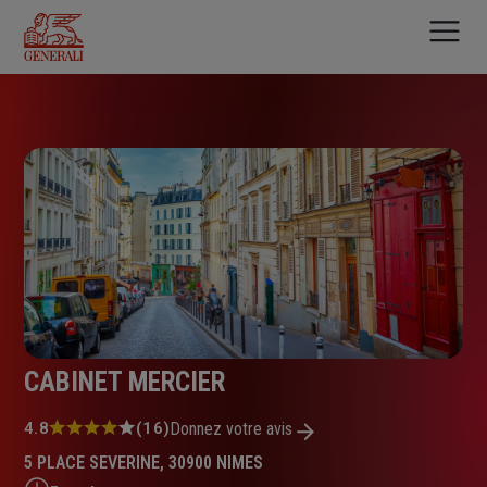
Aller
au
contenu
principal
CABINET MERCIER
Note
4.8
(16)
Donnez votre avis
:
5 PLACE SEVERINE, 30900 NIMES
4.8