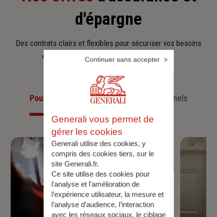
d'épargne
Des contrats clairs et flexibles pour sécuriser vos besoins
d’aujourd’hui et anticiper ceux de demain.
Continuer sans accepter
Pour les particuliers
Pour les professionnels
Generali vous permet de
gérer les cookies
Generali utilise des cookies, y
compris des cookies tiers, sur le
site Generali.fr.
Ce site utilise des cookies pour
l’analyse et l'amélioration de
l’expérience utilisateur, la mesure et
l’analyse d’audience, l’interaction
avec les réseaux sociaux, le ciblage