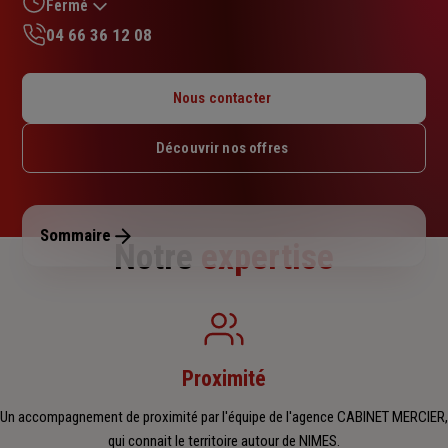
sur
Fermé
5
04 66 36 12 08
étoiles
Lundi : 08h30 – 12h / 14h – 18h
Mardi : 08h30 – 12h / 14h – 18h
Nous contacter
Mercredi : 08h30 – 12h / 14h – 18h
Jeudi : 08h30 – 12h / 14h – 18h
Découvrir nos offres
Vendredi : 08h30 – 12h / 14h – 18h
Samedi : Fermé
Dimanche : Fermé
Sommaire
Notre
expertise
Proximité
Un accompagnement de proximité par l'équipe de l'agence CABINET MERCIER,
qui connait le territoire autour de NIMES.