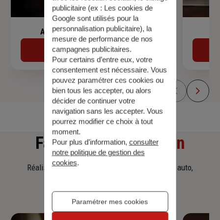
publicitaire (ex :
Les cookies de
Google sont utilisés pour la
personnalisation publicitaire
), la
Assurance de prêt immobilier
mesure de performance de nos
campagnes publicitaires.
Découvrir
Pour certains d’entre eux, votre
consentement est nécessaire. Vous
pouvez paramétrer ces cookies ou
bien tous les accepter, ou alors
décider de continuer votre
navigation sans les accepter. Vous
pourrez modifier ce choix à tout
moment.
Faites
une simulation
Pour plus d’information,
consulter
notre politique de gestion des
cookies
.
Réalisez une simulation tarifaire d'assurance, auto,
habitation, prêt immobilier.
Paramétrer mes cookies