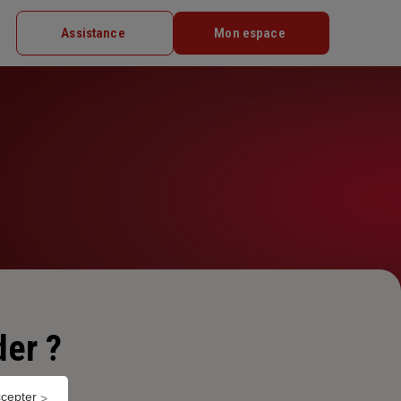
Assistance
Mon espace
er ?
ccepter