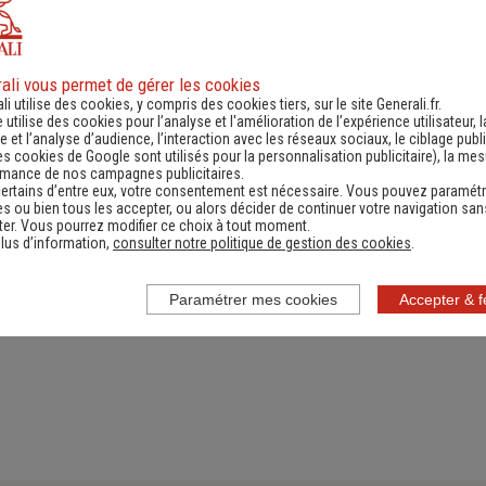
ali vous permet de gérer les cookies
ande d'information
Contacter un ag
li utilise des cookies, y compris des cookies tiers, sur le site Generali.fr.
e utilise des cookies pour l’analyse et l'amélioration de l’expérience utilisateur, l
ernant une actualité,
(Obtenir un devis,
 et l’analyse d’audience, l’interaction avec les réseaux sociaux, le ciblage publi
es cookies de Google sont utilisés pour la personnalisation publicitaire
), la me
e réglementation...)
information, faire un bi
rmance de nos campagnes publicitaires.
ertains d’entre eux, votre consentement est nécessaire. Vous pouvez paramétr
s ou bien tous les accepter, ou alors décider de continuer votre navigation san
er. Vous pourrez modifier ce choix à tout moment.
lus d’information,
consulter notre politique de gestion des cookies
.
Paramétrer mes cookies
Accepter & 