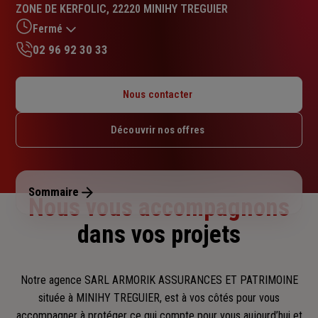
:
ZONE DE KERFOLIC, 22220 MINIHY TREGUIER
5.0
sur
Fermé
5
02 96 92 30 33
étoiles
Lundi : 09h – 12h / 14h – 18h
Mardi : 09h – 12h / 14h – 18h
Nous contacter
Mercredi : 09h – 12h / 14h – 18h
Jeudi : 09h – 12h / 14h – 18h
Découvrir nos offres
Vendredi : 09h – 12h / 14h – 18h
Samedi : Fermé
Dimanche : Fermé
Sommaire
Nous vous accompagnons
dans vos projets
Notre agence SARL ARMORIK ASSURANCES ET PATRIMOINE
située à MINIHY TREGUIER, est à vos côtés pour vous
accompagner
à protéger ce qui compte pour vous aujourd’hui et