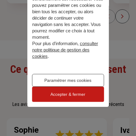
pouvez paramétrer ces cookies ou
bien tous les accepter, ou alors
décider de continuer votre
navigation sans les accepter. Vous
pourrez modifier ce choix à tout
Découvrir toutes nos offres
moment.
Pour plus d’information,
consulter
notre politique de gestion des
cookies
.
Ce que nos clients pensent
de nous
Paramétrer mes cookies
Accepter & fermer
Les avis affichés sont les 3 avis google les plus récents
Sophie
Ivan
Note