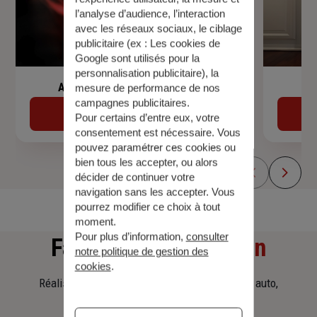
l’analyse d’audience, l’interaction
avec les réseaux sociaux, le ciblage
publicitaire (ex :
Les cookies de
Google sont utilisés pour la
personnalisation publicitaire
), la
Assurance de prêt immobilier
mesure de performance de nos
campagnes publicitaires.
Découvrir
Pour certains d’entre eux, votre
consentement est nécessaire. Vous
pouvez paramétrer ces cookies ou
bien tous les accepter, ou alors
décider de continuer votre
navigation sans les accepter. Vous
pourrez modifier ce choix à tout
moment.
Pour plus d’information,
consulter
Faites
une simulation
notre politique de gestion des
cookies
.
Réalisez une simulation tarifaire d'assurance, auto,
habitation, prêt immobilier.