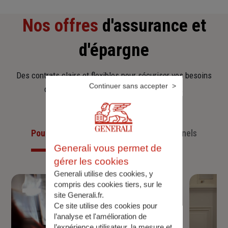
Nos offres
d'assurance et
d'épargne
Des contrats clairs et flexibles pour sécuriser vos besoins
Continuer sans accepter
d’aujourd’hui et anticiper ceux de demain.
Pour les particuliers
Pour les professionnels
Generali vous permet de
gérer les cookies
Generali utilise des cookies, y
compris des cookies tiers, sur le
site Generali.fr.
Ce site utilise des cookies pour
l’analyse et l'amélioration de
l’expérience utilisateur, la mesure et