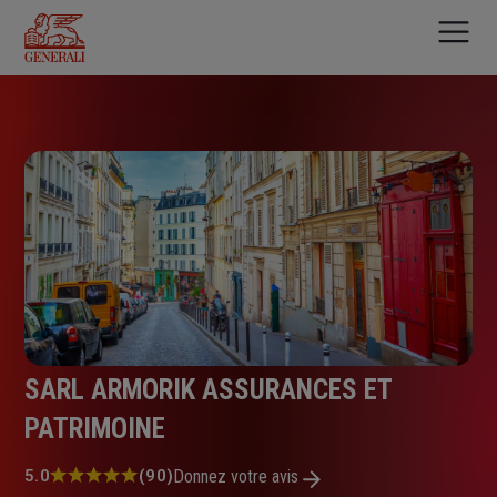
Aller
au
contenu
principal
SARL ARMORIK ASSURANCES ET
PATRIMOINE
Note
5.0
(90)
Donnez votre avis