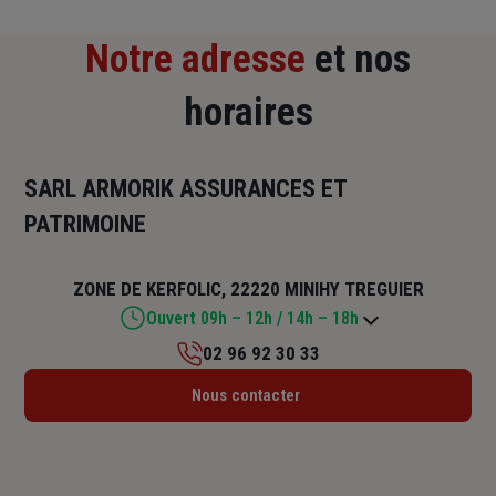
Notre adresse
et nos
horaires
SARL ARMORIK ASSURANCES ET
PATRIMOINE
ZONE DE KERFOLIC, 22220 MINIHY TREGUIER
Ouvert 09h – 12h / 14h – 18h
02 96 92 30 33
Lundi : 09h – 12h / 14h – 18h
Nous contacter
Mardi : 09h – 12h / 14h – 18h
Mercredi : 09h – 12h / 14h – 18h
Jeudi : 09h – 12h / 14h – 18h
Vendredi : 09h – 12h / 14h – 18h