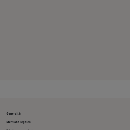
Samedi : Fermé
Dimanche : Fermé
Generali.fr
Mentions légales