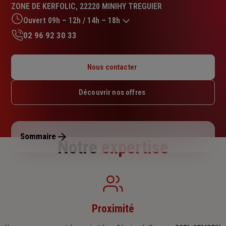
:
ZONE DE KERFOLIC, 22220 MINIHY TREGUIER
5.0
sur
Ouvert 09h – 12h / 14h – 18h
5
02 96 92 30 33
étoiles
Lundi : 09h – 12h / 14h – 18h
Mardi : 09h – 12h / 14h – 18h
Nous contacter
Mercredi : 09h – 12h / 14h – 18h
Jeudi : 09h – 12h / 14h – 18h
Découvrir nos offres
Vendredi : 09h – 12h / 14h – 18h
Samedi : Fermé
Dimanche : Fermé
Sommaire
Notre
expertise
Proximité