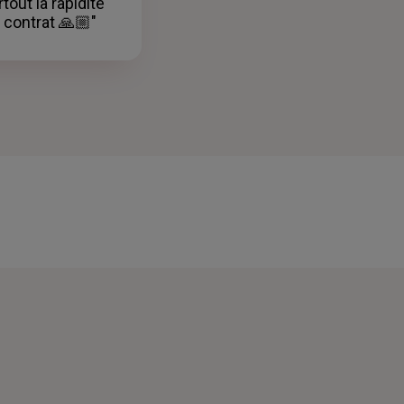
rtout la rapidité
 contrat 🙏🏼"