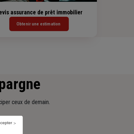
evis assurance de prêt immobilier
Obtenir une estimation
épargne
iciper ceux de demain.
ccepter