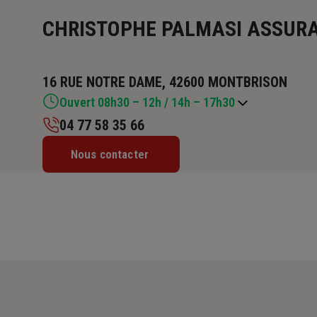
CHRISTOPHE PALMASI ASSUR
16 RUE NOTRE DAME, 42600 MONTBRISON
Ouvert 08h30 – 12h / 14h – 17h30
04 77 58 35 66
Lundi : 08h30 – 12h / 14h – 17h30
Nous contacter
Mardi : 08h30 – 12h / 14h – 17h30
Mercredi : 08h30 – 12h / 14h – 17h30
Jeudi : 08h30 – 12h / 14h – 17h30
Vendredi : 08h30 – 12h / 14h – 17h30
Samedi : Fermé
Dimanche : Fermé