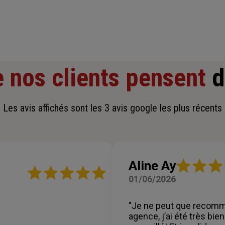
 nos clients pensent
d
Les avis affichés sont les 3 avis google les plus récents
Note
Aline Ay
Note
:
01/06/2026
:
5
5
sur
sur
5
"Je ne peut que recomm
5
étoiles
agence, j’ai été très bien
étoiles