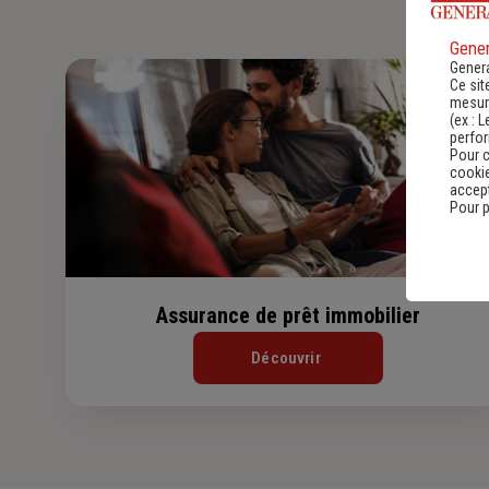
Gener
Genera
Ce sit
mesure
(ex :
L
perfo
Pour c
cookie
accept
Pour p
Assurance de prêt immobilier
Découvrir