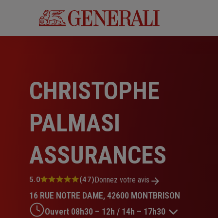
Aller
au
contenu
principal
CHRISTOPHE
PALMASI
ASSURANCES
Note
5.0
(47)
Donnez votre avis
:
16 RUE NOTRE DAME, 42600 MONTBRISON
5.0
sur
Ouvert 08h30 – 12h / 14h – 17h30
5