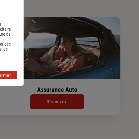
a
citaire
sure de
er ces
s les
fermer
Assurance Auto
Découvrir