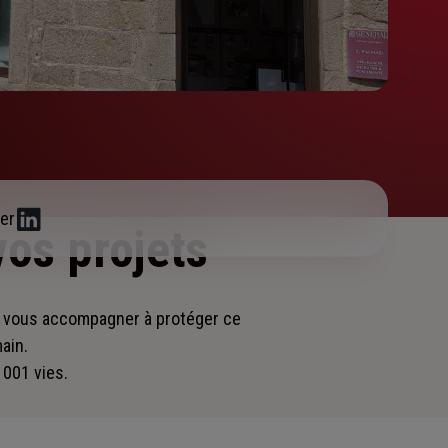
er
vos projets
r vous accompagner
à protéger ce
main.
 001 vies.