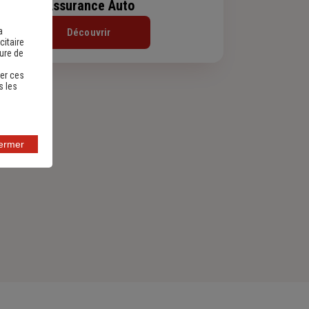
Assurance Auto
a
Découvrir
citaire
sure de
er ces
s les
fermer