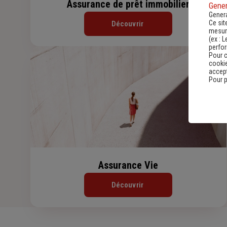
Assurance de prêt immobilier
Gener
Genera
Ce sit
Découvrir
mesure
(ex :
L
perfo
Pour c
cookie
accept
Pour p
Assurance Vie
Découvrir