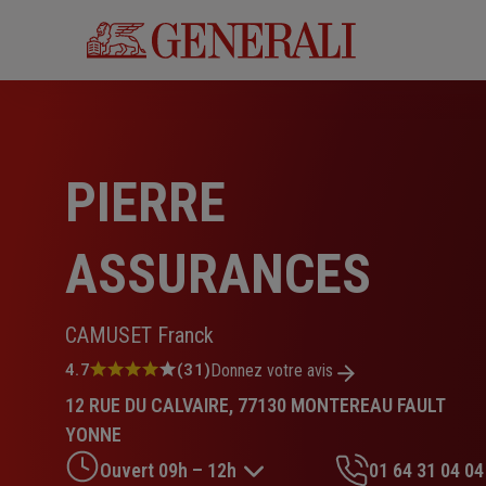
Aller
au
contenu
principal
PIERRE
ASSURANCES
CAMUSET Franck
Note
4.7
(31)
Donnez votre avis
:
12 RUE DU CALVAIRE, 77130 MONTEREAU FAULT
4.7
sur
YONNE
5
Ouvert 09h – 12h
01 64 31 04 04
étoiles