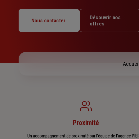
Lundi : 09h – 12h / 14h – 18h
Découvrir nos
Nous contacter
Mardi : 09h – 12h
offres
Mercredi : 09h – 12h / 14h – 18h
Jeudi : 09h – 12h
Vendredi : 09h – 12h / 14h – 18h
Samedi : Fermé
Dimanche : Fermé
Accuei
Proximité
Un accompagnement de proximité par l'équipe de l'agence PI