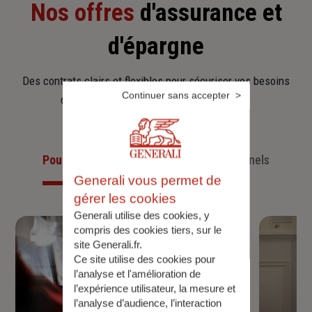
Nos offres
d'assurance et
d'épargne
Des contrats clairs et flexibles pour sécuriser vos besoins
Continuer sans accepter
d’aujourd’hui et anticiper ceux de demain.
Pour les particuliers
Pour les professionnels
Generali vous permet de
gérer les cookies
Generali utilise des cookies, y
compris des cookies tiers, sur le
site Generali.fr.
Ce site utilise des cookies pour
l’analyse et l'amélioration de
l’expérience utilisateur, la mesure et
l’analyse d’audience, l’interaction