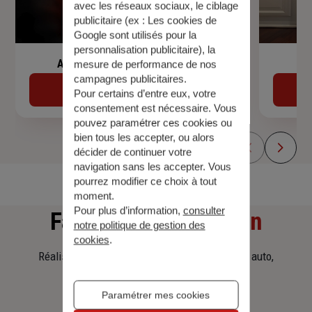
avec les réseaux sociaux, le ciblage
publicitaire (ex :
Les cookies de
Google sont utilisés pour la
personnalisation publicitaire
), la
Assurance de prêt immobilier
mesure de performance de nos
campagnes publicitaires.
Découvrir
Pour certains d’entre eux, votre
consentement est nécessaire. Vous
pouvez paramétrer ces cookies ou
bien tous les accepter, ou alors
décider de continuer votre
navigation sans les accepter. Vous
pourrez modifier ce choix à tout
moment.
Pour plus d’information,
consulter
Faites
une simulation
notre politique de gestion des
cookies
.
Réalisez une simulation tarifaire d'assurance, auto,
habitation, prêt immobilier.
Paramétrer mes cookies