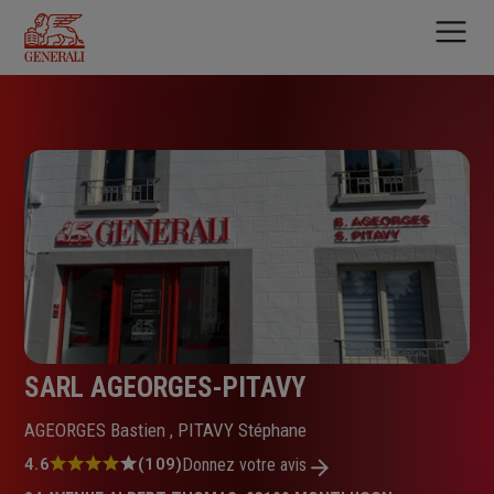
Aller
au
contenu
principal
SARL AGEORGES-PITAVY
AGEORGES Bastien , PITAVY Stéphane
Note
4.6
(109)
Donnez votre avis
: