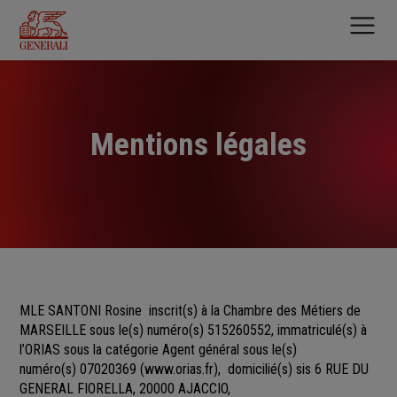
Aller
au
contenu
principal
Mentions légales
MLE SANTONI Rosine
inscrit(s)
à la Chambre des Métiers
de
MARSEILLE sous le(s) numéro(s)
515260552, immatriculé(s) à
l’ORIAS sous la catégorie Agent général sous le(s)
numéro(s) 07020369
(
www.orias.fr
), domicilié(s) sis 6 RUE DU
GENERAL FIORELLA, 20000 AJACCIO,