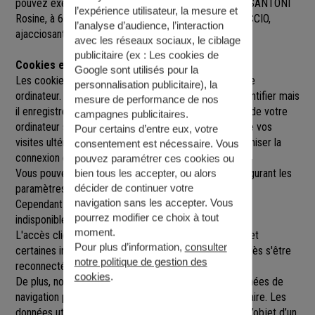
pouvez exercer sur simple demande auprès de MLE SANTONI
l’expérience utilisateur, la mesure et
Rosine
, à
6 RUE DU GENERAL FIORELLA, 20000 AJACCIO
,
l’analyse d’audience, l’interaction
ajacciosantoni@agence.generali.fr.
avec les réseaux sociaux, le ciblage
publicitaire (ex :
Les cookies de
Cookies et sessions
Google sont utilisés pour la
Les cookies sont de petits fichiers implantés sur votre
personnalisation publicitaire
), la
ordinateur. Un cookie ne nous permet pas de vous identifier mais
mesure de performance de nos
il enregistre des informations relatives à la navigation de votre
campagnes publicitaires.
ordinateur sur notre site que nous pourrons lire lors de vos
Pour certains d’entre eux, votre
visites ultérieures afin de faciliter la navigation, d'optimiser la
consentement est nécessaire. Vous
connexion et de personnaliser l'utilisation du site.
pouvez paramétrer ces cookies ou
Vous pouvez refuser l'utilisation des cookies en configurant les
bien tous les accepter, ou alors
décider de continuer votre
paramètres de votre navigateur Internet.
navigation sans les accepter. Vous
Cependant le fait de refuser les cookies peut rendre
pourrez modifier ce choix à tout
indisponibles toutes ou certaines parties du site.
moment.
L'accès client est construit avec un délai de session, et
Pour plus d’information,
consulter
certaines informations ne seront remises à jour qu'après s'être
notre politique de gestion des
reconnecté sur le site.
cookies
.
De plus, nous pouvons être amenés à utiliser vos données de
navigation par le biais de cookies gérés par un partenaire. Les
données utilisées sont strictement anonymes et font l’objet d’un